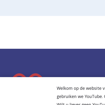
K
e
Welkom op de website va
e
gebruiken we YouTube. O
r
Wilt u liever geen YouTu