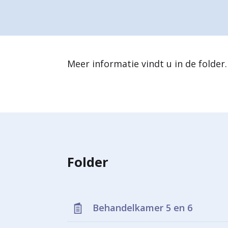
a
r
d
Meer informatie vindt u in de folder.
e
h
o
m
e
Folder
p
a
g
Behandelkamer 5 en 6
e