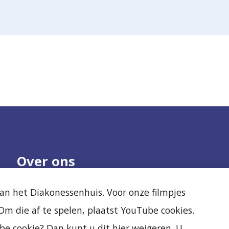
Over ons
Onze organisatie
Nieuws
n het Diakonessenhuis. Voor onze filmpjes
Samenwerken
Agenda
m die af te spelen, plaatst YouTube cookies.
Kwaliteit en veiligheid
Diak Clinic
Ervaringen van
Stichting Vrienden
be cookie? Dan kunt u dit hier weigeren. U