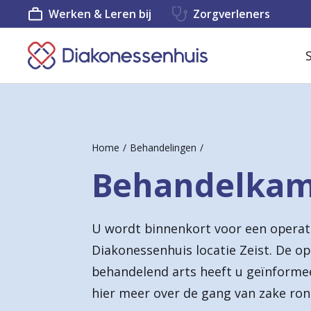
Werken & Leren bij
Zorgverleners
K
e
e
r
Home
Behandelingen
t
Behandelkame
e
r
U wordt binnenkort voor een operat
u
Diakonessenhuis locatie Zeist. De o
g
behandelend arts heeft u geïnformee
n
hier meer over de gang van zake ro
a