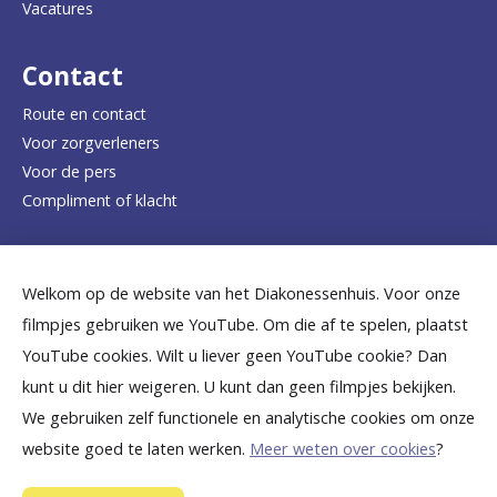
Vacatures
r
d
Contact
e
Route en contact
Voor zorgverleners
h
Voor de pers
o
Compliment of klacht
m
e
Dicht bij jou
Welkom op de website van het Diakonessenhuis. Voor onze
p
filmpjes gebruiken we YouTube. Om die af te spelen, plaatst
a
B
B
B
B
B
YouTube cookies. Wilt u liever geen YouTube cookie? Dan
g
kunt u dit hier weigeren. U kunt dan geen filmpjes bekijken.
e
e
e
e
e
We gebruiken zelf functionele en analytische cookies om onze
e
k
k
k
k
k
website goed te laten werken.
Meer weten over cookies
?
i
i
i
i
i
©
2026
Diakonessenhuis Utrecht—Zeist—Doorn