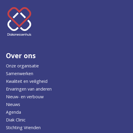
K
e
e
r
Over ons
t
e
Onze organisatie
Samenwerken
r
Kwaliteit en veiligheid
u
Ervaringen van anderen
Nieuw- en verbouw
g
Nieuws
n
Agenda
a
Diak Clinic
Stichting Vrienden
a