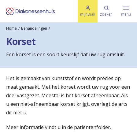
M
K
e
mijnDiak
zoeken
menu
n
e
u
Home
Behandelingen
s
Specialismen & Afdelingen
e
Korset
l
u
r
i
Een korset is een soort keurslijf dat uw rug omsluit.
t
t
Ziektes & Aandoeningen
e
e
n
r
Het is gemaakt van kunststof en wordt precies op
Uw bezoek
maat gemaakt. Met het korset wordt uw rug voor een
u
deel vastgezet. Meestal is het korset afneembaar. Als
g
u een niet-afneembaar korset krijgt, overlegt de arts
Spoed
n
dit met u.
a
Meer informatie vindt u in de patiëntenfolder.
Translate
a