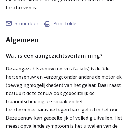
r
beschreven is.
Werken & Leren bij
d
Stuur door
Print folder
e
Zorgverleners
h
Algemeen
o
Wat is een aangezichtsverlamming?
m
De aangezichtszenuw (nervus facialis) is de 7de
e
hersenzenuw en verzorgt onder andere de motoriek
p
(bewegingmogelijkheden) van het gelaat. Daarnaast
a
bestuurt deze zenuw ook gedeeltelijk de
traanuitscheiding, de smaak en het
g
beschermmechanisme tegen hard geluid in het oor.
e
Deze zenuw kan gedeeltelijk of volledig uitvallen. Het
meest opvallende symptoom is het uitvallen van de