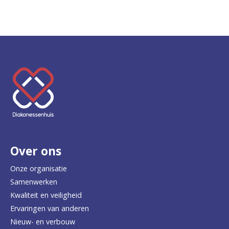
K
e
e
r
Over ons
t
e
Onze organisatie
Samenwerken
r
Kwaliteit en veiligheid
u
Ervaringen van anderen
Nieuw- en verbouw
g