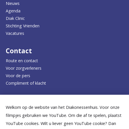
Nieuws
n
Agenda
a
Diak Clinic
Stichting Vrienden
a
Vacatures
r
d
Contact
e
Route en contact
Voor zorgverleners
h
Voor de pers
o
Compliment of klacht
m
e
Dicht bij jou
Welkom op de website van het Diakonessenhuis. Voor onze
p
filmpjes gebruiken we YouTube. Om die af te spelen, plaatst
a
B
B
B
B
B
YouTube cookies. Wilt u liever geen YouTube cookie? Dan