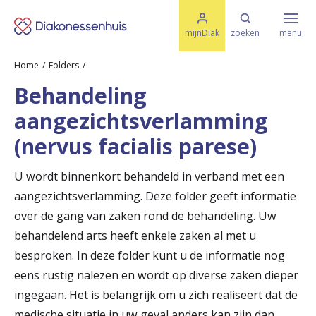
M
K
e
mijnDiak
zoeken
menu
n
e
u
Home
Folders
s
Specialismen & Afdelingen
e
Behandeling
l
u
r
aangezichtsverlamming
i
t
t
Ziektes & Aandoeningen
(nervus facialis parese)
e
e
n
U wordt binnenkort behandeld in verband met een
r
Uw bezoek
aangezichtsverlamming. Deze folder geeft informatie
u
over de gang van zaken rond de behandeling. Uw
g
behandelend arts heeft enkele zaken al met u
Spoed
besproken. In deze folder kunt u de informatie nog
n
eens rustig nalezen en wordt op diverse zaken dieper
a
ingegaan. Het is belangrijk om u zich realiseert dat de
Translate
a
medische situatie in uw geval anders kan zijn dan