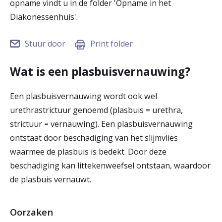
opname vindt u in de folder 'Opname in het
r
Diakonessenhuis'.
Werken & Leren bij
d
Stuur door
Print folder
e
Zorgverleners
h
Wat is een plasbuisvernauwing?
o
Een plasbuisvernauwing wordt ook wel
m
urethrastrictuur genoemd (plasbuis = urethra,
e
strictuur = vernauwing). Een plasbuisvernauwing
p
ontstaat door beschadiging van het slijmvlies
waarmee de plasbuis is bedekt. Door deze
a
beschadiging kan littekenweefsel ontstaan, waardoor
g
de plasbuis vernauwt.
e
Oorzaken