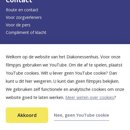
e
Route en contact
Voor zorgverleners
h
Voor de pers
o
Compliment of klacht
m
e
Dicht bij jou
Welkom op de website van het Diakonessenhuis. Voor onze
p
filmpjes gebruiken we YouTube. Om die af te spelen, plaatst
a
B
B
B
B
B
YouTube cookies. Wilt u liever geen YouTube cookie? Dan
g
kunt u dit hier weigeren. U kunt dan geen filmpjes bekijken.
e
e
e
e
e
We gebruiken zelf functionele en analytische cookies om onze
e
k
k
k
k
k
website goed te laten werken.
Meer weten over cookies
?
i
i
i
i
i
©
2026
Diakonessenhuis Utrecht—Zeist—Doorn
j
j
j
j
j
Akkoord
Nee, geen YouTube cookie
Aansprakelijkheid
k
k
k
k
k
Toegankelijkheid
Ga snel naar...
Privacy