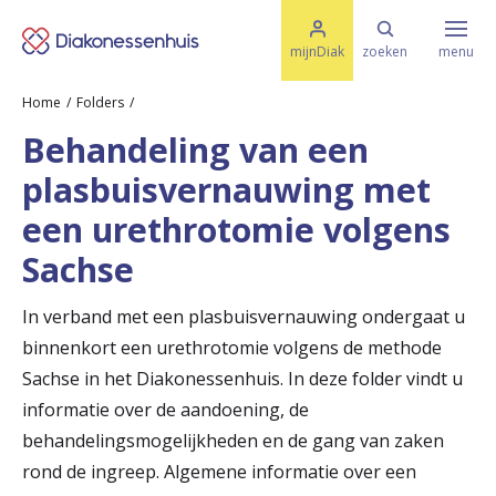
M
K
e
mijnDiak
zoeken
menu
n
e
u
Home
Folders
s
Specialismen & Afdelingen
e
Behandeling van een
l
u
r
plasbuisvernauwing met
i
t
t
Ziektes & Aandoeningen
een urethrotomie volgens
e
e
n
Sachse
r
Uw bezoek
In verband met een plasbuisvernauwing ondergaat u
u
binnenkort een urethrotomie volgens de methode
g
Spoed
Sachse in het Diakonessenhuis. In deze folder vindt u
n
informatie over de aandoening, de
behandelingsmogelijkheden en de gang van zaken
a
Translate
rond de ingreep. Algemene informatie over een
a