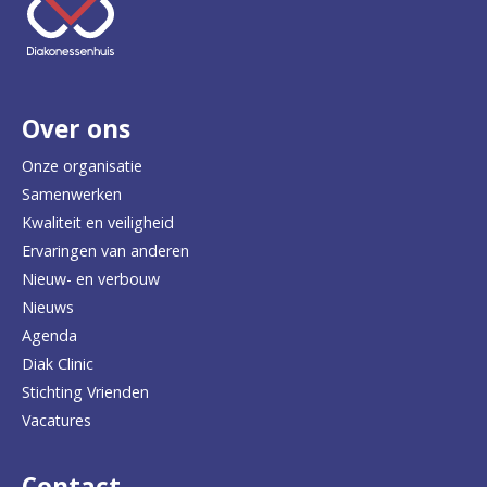
e
e
r
Over ons
t
e
Onze organisatie
Samenwerken
r
Kwaliteit en veiligheid
u
Ervaringen van anderen
Nieuw- en verbouw
g
Nieuws
n
Agenda
a
Diak Clinic
Stichting Vrienden
a
Vacatures
r
d
Contact