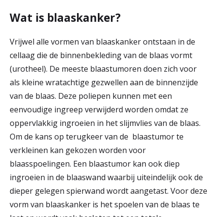
r
Wat is blaaskanker?
Werken & Leren bij
d
Vrijwel alle vormen van blaaskanker ontstaan in de
e
cellaag die de binnenbekleding van de blaas vormt
Zorgverleners
h
(urotheel). De meeste blaastumoren doen zich voor
o
als kleine wratachtige gezwellen aan de binnenzijde
van de blaas. Deze poliepen kunnen met een
m
eenvoudige ingreep verwijderd worden omdat ze
e
oppervlakkig ingroeien in het slijmvlies van de blaas.
p
Om de kans op terugkeer van de blaastumor te
verkleinen kan gekozen worden voor
a
blaasspoelingen. Een blaastumor kan ook diep
g
ingroeien in de blaaswand waarbij uiteindelijk ook de
e
dieper gelegen spierwand wordt aangetast. Voor deze
vorm van blaaskanker is het spoelen van de blaas te