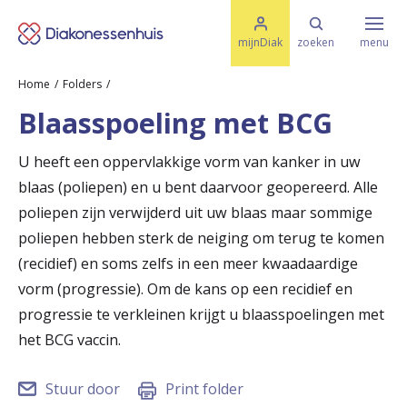
M
K
e
mijnDiak
zoeken
menu
n
e
u
Home
Folders
s
Specialismen & Afdelingen
e
Blaasspoeling met BCG
l
u
r
i
U heeft een oppervlakkige vorm van kanker in uw
t
t
Ziektes & Aandoeningen
blaas (poliepen) en u bent daarvoor geopereerd. Alle
e
e
n
poliepen zijn verwijderd uit uw blaas maar sommige
r
poliepen hebben sterk de neiging om terug te komen
Uw bezoek
(recidief) en soms zelfs in een meer kwaadaardige
u
vorm (progressie). Om de kans op een recidief en
g
Spoed
progressie te verkleinen krijgt u blaasspoelingen met
n
het BCG vaccin.
a
Translate
Stuur door
Print folder
a