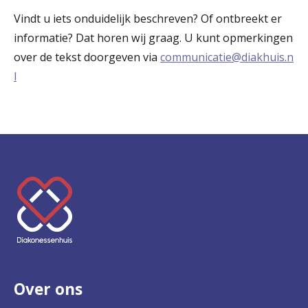
Vindt u iets onduidelijk beschreven? Of ontbreekt er
informatie? Dat horen wij graag. U kunt opmerkingen
over de tekst doorgeven via
communicatie@diakhuis.n
l
K
e
e
r
Over ons
t