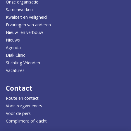
e
Onze organisatie
Samenwerken
r
Kwaliteit en veiligheid
u
Ervaringen van anderen
Nieuw- en verbouw
g
Nieuws
n
Agenda
a
Diak Clinic
Stichting Vrienden
a
Vacatures
r
d
Contact
e
Route en contact
Voor zorgverleners
h
Voor de pers
o
Compliment of klacht
m