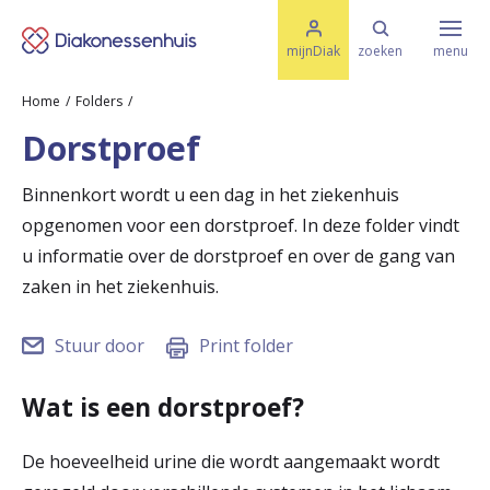
M
K
e
mijnDiak
zoeken
menu
n
e
u
Home
Folders
s
Specialismen & Afdelingen
e
Dorstproef
l
u
r
i
Binnenkort wordt u een dag in het ziekenhuis
t
t
Ziektes & Aandoeningen
opgenomen voor een dorstproef. In deze folder vindt
e
e
n
u informatie over de dorstproef en over de gang van
r
zaken in het ziekenhuis.
Uw bezoek
u
Stuur door
Print folder
g
Spoed
n
Wat is een dorstproef?
a
Translate
De hoeveelheid urine die wordt aangemaakt wordt
a