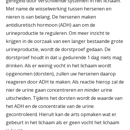
geregeld door verschillende systemen in het lichaam.
r
Met name de wisselwerking tussen hersenen en
Werken & Leren bij
nieren is van belang. De hersenen maken
d
antidiuretisch hormoon (ADH) aan om de
e
urineproductie te reguleren. Om meer inzicht te
Zorgverleners
h
krijgen in de oorzaak van een langer bestaande grote
o
urineproductie, wordt de dorstproef gedaan. De
dorstproef houdt in dat u gedurende 1 dag niets mag
m
drinken. Als er weinig vocht in het lichaam wordt
e
opgenomen (dorsten), zullen uw hersenen daarop
p
reageren door ADH te maken. Als reactie hierop zal de
nier de urine gaan concentreren en minder urine
a
uitscheiden. Tijdens het dorsten wordt de waarde van
g
het ADH en de concentratie van de urine
e
gecontroleerd. Hieruit kan de arts opmaken wat er
gebeurt in het lichaam als er geen vocht het lichaam