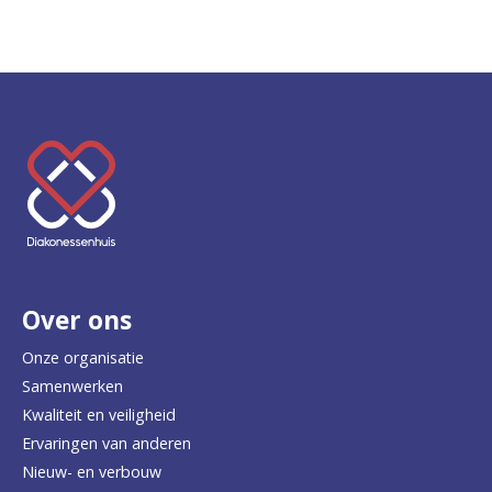
K
e
e
r
Over ons
t
e
Onze organisatie
Samenwerken
r
Kwaliteit en veiligheid
u
Ervaringen van anderen
Nieuw- en verbouw
g