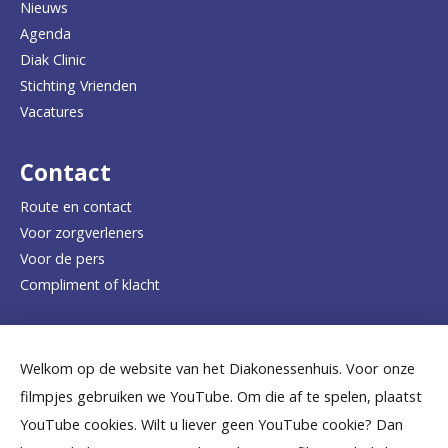
Nieuws
n
Agenda
a
Diak Clinic
Stichting Vrienden
a
Vacatures
r
d
Contact
e
Route en contact
Voor zorgverleners
h
Voor de pers
o
Compliment of klacht
m
e
Dicht bij jou
Welkom op de website van het Diakonessenhuis. Voor onze
p
filmpjes gebruiken we YouTube. Om die af te spelen, plaatst
a
B
B
B
B
B
YouTube cookies. Wilt u liever geen YouTube cookie? Dan