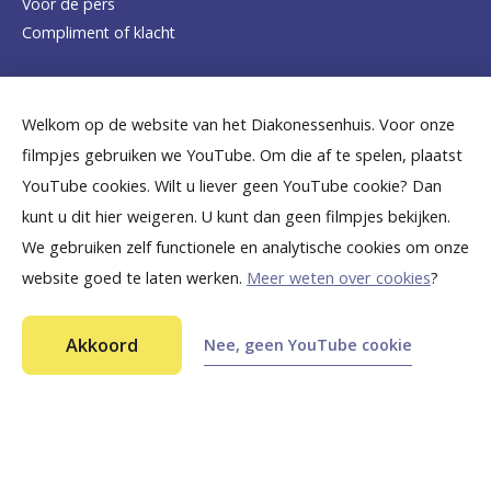
Voor de pers
o
Compliment of klacht
m
e
Dicht bij jou
Welkom op de website van het Diakonessenhuis. Voor onze
p
filmpjes gebruiken we YouTube. Om die af te spelen, plaatst
a
B
B
B
B
B
YouTube cookies. Wilt u liever geen YouTube cookie? Dan
g
kunt u dit hier weigeren. U kunt dan geen filmpjes bekijken.
e
e
e
e
e
We gebruiken zelf functionele en analytische cookies om onze
e
k
k
k
k
k
website goed te laten werken.
Meer weten over cookies
?
i
i
i
i
i
©
2026
Diakonessenhuis Utrecht—Zeist—Doorn
j
j
j
j
j
Akkoord
Nee, geen YouTube cookie
Aansprakelijkheid
k
k
k
k
k
Toegankelijkheid
Ga snel naar...
Privacy
o
o
o
o
o
n
n
n
n
n
Wat is een EBUS-bronchoscopie?