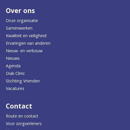
Over ons
t
e
Onze organisatie
Samenwerken
r
Kwaliteit en veiligheid
u
Ervaringen van anderen
Nieuw- en verbouw
g
Nieuws
n
Agenda
a
Diak Clinic
Stichting Vrienden
a
Vacatures
r
d
Contact
e
Route en contact
Voor zorgverleners
h