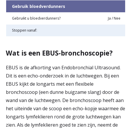
Gebruik bloedverdunners
r
Werken & Leren bij
d
Gebruikt u bloedverdunners?
Ja / Nee
e
Stoppen vanaf:
Zorgverleners
h
o
Wat is een EBUS-bronchoscopie?
m
EBUS is de afkorting van Endobronchial Ultrasound.
e
Dit is een echo-onderzoek in de luchtwegen. Bij een
p
EBUS kijkt de longarts met een flexibele
a
bronchoscoop (een dunne buigzame slang) door de
wand van de luchtwegen. De bronchoscoop heeft aan
g
het uiteinde van de scoop een echo-kopje waarmee de
e
longarts lymfeklieren rond de grote luchtwegen kan
zien. Als de lymfeklieren goed te zien zijn, neemt de