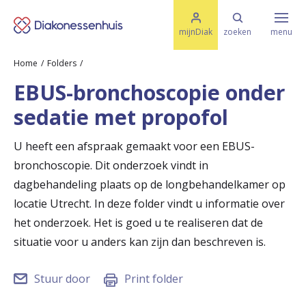
M
K
e
mijnDiak
zoeken
menu
n
e
u
Home
Folders
s
Specialismen & Afdelingen
e
EBUS-bronchoscopie onder
l
u
r
sedatie met propofol
i
t
t
Ziektes & Aandoeningen
e
U heeft een afspraak gemaakt voor een EBUS-
e
n
bronchoscopie. Dit onderzoek vindt in
r
Uw bezoek
dagbehandeling plaats op de longbehandelkamer op
u
locatie Utrecht. In deze folder vindt u informatie over
het onderzoek. Het is goed u te realiseren dat de
g
Spoed
situatie voor u anders kan zijn dan beschreven is.
n
a
Stuur door
Print folder
Translate
a