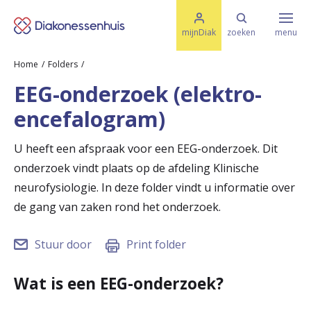
M
K
e
mijnDiak
zoeken
menu
n
e
u
Home
Folders
s
Specialismen & Afdelingen
e
EEG-onderzoek (elektro-
l
u
r
encefalogram)
i
t
t
Ziektes & Aandoeningen
e
U heeft een afspraak voor een EEG-onderzoek. Dit
e
n
onderzoek vindt plaats op de afdeling Klinische
r
Uw bezoek
neurofysiologie. In deze folder vindt u informatie over
u
de gang van zaken rond het onderzoek.
g
Spoed
Stuur door
Print folder
n
a
Wat is een EEG-onderzoek?
Translate
a