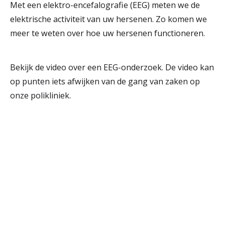
Met een elektro-encefalografie (EEG) meten we de
r
elektrische activiteit van uw hersenen. Zo komen we
Werken & Leren bij
d
meer te weten over hoe uw hersenen functioneren.
e
Zorgverleners
h
Bekijk de video over een EEG-onderzoek. De video kan
op punten iets afwijken van de gang van zaken op
o
onze polikliniek.
m
e
p
a
g
e