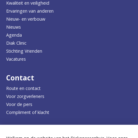
Kwaliteit en veiligheid
u
Ervaringen van anderen
Nieuw- en verbouw
g
Nieuws
n
Agenda
a
Diak Clinic
Stichting Vrienden
a
Vacatures
r
d
Contact
e
Route en contact
Voor zorgverleners
h
Voor de pers
o
Compliment of klacht
m
e
Dicht bij jou