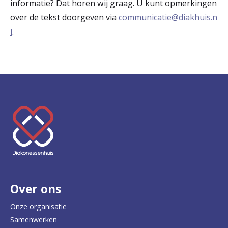
informatie? Dat horen wij graag. U kunt opmerkingen
over de tekst doorgeven via
communicatie@diakhuis.n
l
.
K
e
e
r
Over ons
t
e
Onze organisatie
Samenwerken
r