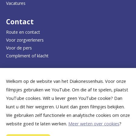
Vacatures
r
d
Contact
e
Route en contact
Voor zorgverleners
h
Voor de pers
o
Compliment of klacht
m
e
Dicht bij jou
Welkom op de website van het Diakonessenhuis. Voor onze
p
filmpjes gebruiken we YouTube. Om die af te spelen, plaatst
a
B
B
B
B
B
YouTube cookies. Wilt u liever geen YouTube cookie? Dan
g
kunt u dit hier weigeren. U kunt dan geen filmpjes bekijken.
e
e
e
e
e
We gebruiken zelf functionele en analytische cookies om onze
e
k
k
k
k
k
website goed te laten werken.
Meer weten over cookies
?
i
i
i
i
i
©
2026
Diakonessenhuis Utrecht—Zeist—Doorn