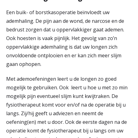
r
Een buik- of borstkasoperatie beïnvloedt uw
Werken & Leren bij
d
ademhaling. De pijn aan de wond, de narcose en de
e
bedrust zorgen dat u oppervlakkiger gaat ademen.
Ook hoesten is vaak pijnlijk. Het gevolg van zo’n
Zorgverleners
h
oppervlakkige ademhaling is dat uw longen zich
o
onvoldoende ontplooien en er kan zich meer slijm
m
gaan ophopen.
e
Met ademoefeningen leert u de longen zo goed
p
mogelijk te gebruiken. Ook leert u hoe u met zo min
a
mogelijk pijn eventueel slijm kunt kwijtraken. De
fysiotherapeut komt voor en/of na de operatie bij u
g
langs. Zij/hij geeft u adviezen en neemt de
e
oefening(en) met u door. Ook de eerste dagen na de
operatie komt de fysiotherapeut bij u langs om uw