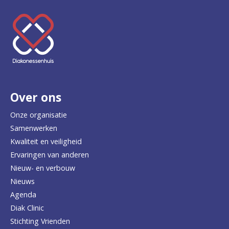
K
e
e
r
Over ons
t
e
Onze organisatie
Samenwerken
r
Kwaliteit en veiligheid
u
Ervaringen van anderen
Nieuw- en verbouw
g
Nieuws
n
Agenda
a
Diak Clinic
Stichting Vrienden
a