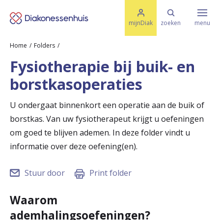
M
K
e
mijnDiak
zoeken
menu
n
e
u
Home
Folders
s
Specialismen & Afdelingen
e
Fysiotherapie bij buik- en
l
u
r
borstkasoperaties
i
t
t
Ziektes & Aandoeningen
e
U ondergaat binnenkort een operatie aan de buik of
e
n
borstkas. Van uw fysiotherapeut krijgt u oefeningen
r
Uw bezoek
om goed te blijven ademen. In deze folder vindt u
u
informatie over deze oefening(en).
g
Spoed
Stuur door
Print folder
n
a
Waarom
Translate
ademhalingsoefeningen?
a