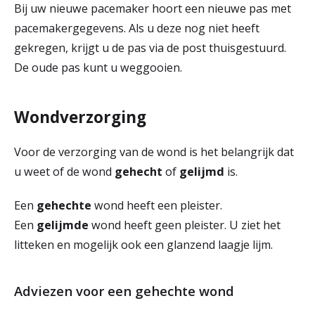
Bij uw nieuwe pacemaker hoort een nieuwe pas met
r
pacemakergegevens. Als u deze nog niet heeft
Werken & Leren bij
d
gekregen, krijgt u de pas via de post thuisgestuurd.
e
De oude pas kunt u weggooien.
Zorgverleners
h
Wondverzorging
o
m
Voor de verzorging van de wond is het belangrijk dat
e
u weet of de wond
gehecht
of
gelijmd
is.
p
Een
gehechte
wond heeft een pleister.
a
Een
gelijmde
wond heeft geen pleister. U ziet het
g
litteken en mogelijk ook een glanzend laagje lijm.
e
Adviezen voor een gehechte wond