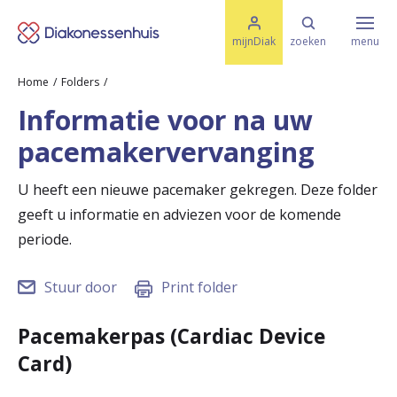
M
K
e
mijnDiak
zoeken
menu
n
e
u
Home
Folders
s
Specialismen & Afdelingen
e
Informatie voor na uw
l
u
r
pacemakervervanging
i
t
t
Ziektes & Aandoeningen
e
U heeft een nieuwe pacemaker gekregen. Deze folder
e
n
geeft u informatie en adviezen voor de komende
r
Uw bezoek
periode.
u
Stuur door
Print folder
g
Spoed
n
Pacemakerpas (Cardiac Device
a
Card)
Translate
a