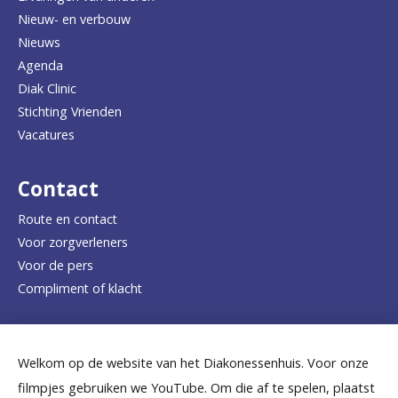
Nieuw- en verbouw
g
Nieuws
n
Agenda
a
Diak Clinic
Stichting Vrienden
a
Vacatures
r
d
Contact
e
Route en contact
Voor zorgverleners
h
Voor de pers
o
Compliment of klacht
m
e
Dicht bij jou
Welkom op de website van het Diakonessenhuis. Voor onze
p
filmpjes gebruiken we YouTube. Om die af te spelen, plaatst