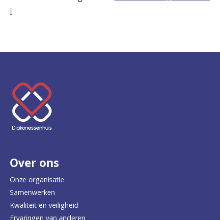
l
K
e
e
r
Over ons
t
e
Onze organisatie
Samenwerken
r
Kwaliteit en veiligheid
u
Ervaringen van anderen