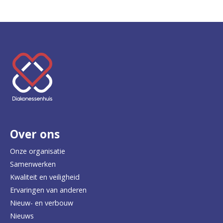
K
e
e
r
Over ons
t
e
Onze organisatie
Samenwerken
r
Kwaliteit en veiligheid
u
Ervaringen van anderen
Nieuw- en verbouw
g
Nieuws
n