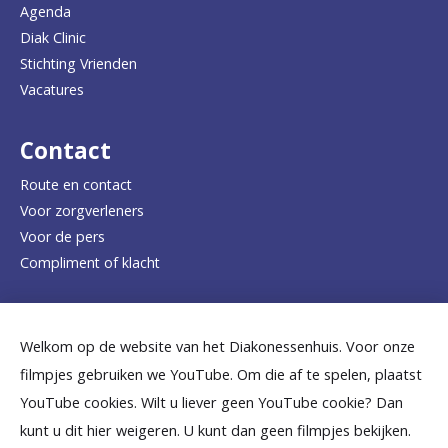
Agenda
a
Diak Clinic
Stichting Vrienden
a
Vacatures
r
d
Contact
e
Route en contact
Voor zorgverleners
h
Voor de pers
o
Compliment of klacht
m
e
Dicht bij jou
Welkom op de website van het Diakonessenhuis. Voor onze
p
filmpjes gebruiken we YouTube. Om die af te spelen, plaatst
a
B
B
B
B
B
YouTube cookies. Wilt u liever geen YouTube cookie? Dan
g
kunt u dit hier weigeren. U kunt dan geen filmpjes bekijken.
e
e
e
e
e