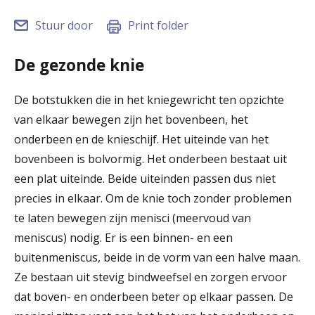
r
Stuur door
Print folder
Werken & Leren bij
d
De gezonde knie
e
Zorgverleners
h
De botstukken die in het kniegewricht ten opzichte
o
van elkaar bewegen zijn het bovenbeen, het
onderbeen en de knieschijf. Het uiteinde van het
m
bovenbeen is bolvormig. Het onderbeen bestaat uit
e
een plat uiteinde. Beide uiteinden passen dus niet
p
precies in elkaar. Om de knie toch zonder problemen
te laten bewegen zijn menisci (meervoud van
a
meniscus) nodig. Er is een binnen- en een
g
buitenmeniscus, beide in de vorm van een halve maan.
e
Ze bestaan uit stevig bindweefsel en zorgen ervoor
dat boven- en onderbeen beter op elkaar passen. De