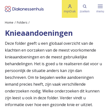
M
K
e
mijnDiak
zoeken
menu
n
e
u
Home
Folders
s
Specialismen & Afdelingen
e
Knieaandoeningen
l
u
r
i
Deze folder geeft u een globaal overzicht van de
t
t
Ziektes & Aandoeningen
klachten en oorzaken van de meest voorkomende
e
e
n
knieaandoeningen en de meest gebruikelijke
r
behandelingen. Het is goed u te realiseren dat voor u
Uw bezoek
persoonlijk de situatie anders kan zijn dan
u
beschreven. Om te bepalen welke aandoeningen
g
Spoed
iemand precies heeft, zijn vaak verschillende
n
onderzoeken nodig. Welke onderzoeken dit kunnen
a
zijn leest u ook in deze folder. Verder vindt u
Translate
informatie over hoe een gezonde knie er uitziet.
a