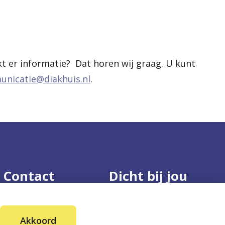
kt er informatie? Dat horen wij graag. U kunt
nicatie@diakhuis.nl
.
Contact
Dicht bij jou
Route en contact
Voor zorgverleners
B
B
B
Akkoord
Voor de pers