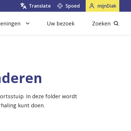
Spoed
mijnDiak
Translate
oeningen
Uw bezoek
Zoeken
S
Z
l
o
u
e
i
k
t
e
inderen
e
n
n
s
tsstuip. In deze folder wordt
l
rhaling kunt doen.
u
i
t