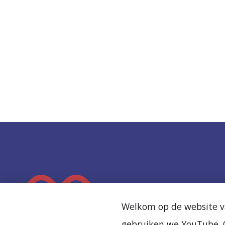
K
e
Welkom op de website va
e
gebruiken we YouTube. O