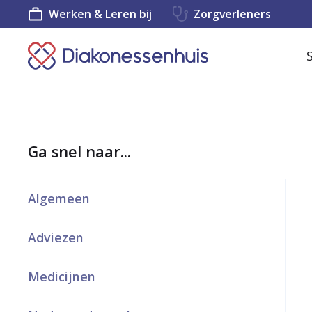
Werken & Leren bij
Zorgverleners
K
e
e
r
Ga snel naar...
t
e
Algemeen
r
u
Adviezen
g
Medicijnen
n
a