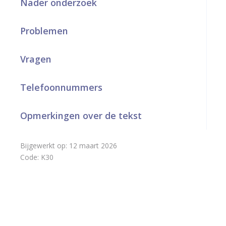
Nader onderzoek
a
Problemen
r
d
Vragen
e
h
Telefoonnummers
o
Opmerkingen over de tekst
m
e
Bijgewerkt op:
12 maart 2026
p
Code:
K30
a
g
e