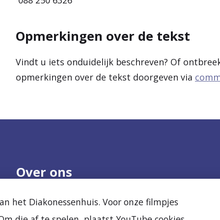
088 250 6326
Opmerkingen over de tekst
Vindt u iets onduidelijk beschreven? Of ontbree
opmerkingen over de tekst doorgeven via
commu
Over ons
Onze organisatie
Nieuws
n het Diakonessenhuis. Voor onze filmpjes
Samenwerken
Agenda
m die af te spelen, plaatst YouTube cookies.
Kwaliteit en veiligheid
Diak Clinic