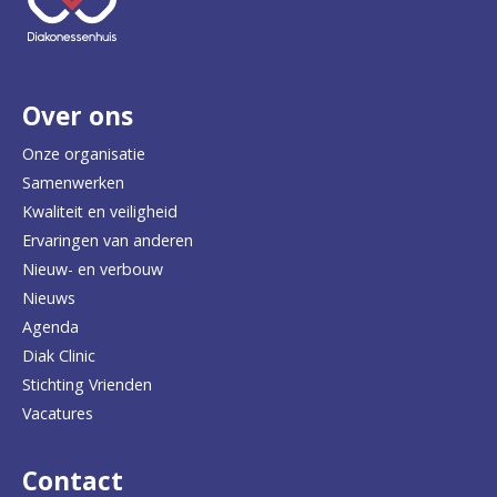
e
r
Over ons
t
e
Onze organisatie
Samenwerken
r
Kwaliteit en veiligheid
u
Ervaringen van anderen
Nieuw- en verbouw
g
Nieuws
n
Agenda
a
Diak Clinic
Stichting Vrienden
a
Vacatures
r
d
Contact