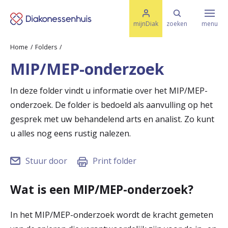
M
K
e
mijnDiak
zoeken
menu
n
e
u
Home
Folders
s
Specialismen & Afdelingen
e
MIP/MEP-onderzoek
l
u
r
i
In deze folder vindt u informatie over het MIP/MEP-
t
t
Ziektes & Aandoeningen
onderzoek. De folder is bedoeld als aanvulling op het
e
e
n
gesprek met uw behandelend arts en analist. Zo kunt
r
u alles nog eens rustig nalezen.
Uw bezoek
u
Stuur door
Print folder
g
Spoed
n
Wat is een MIP/MEP-onderzoek?
a
Translate
In het MIP/MEP-onderzoek wordt de kracht gemeten
a