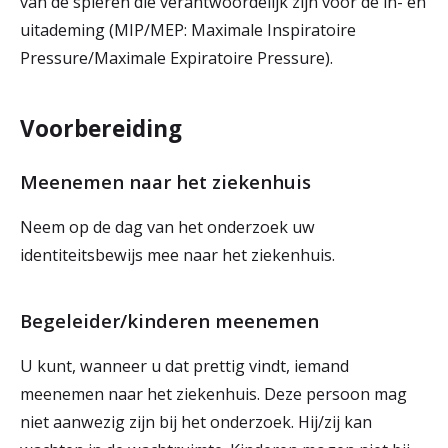
van de spieren die verantwoordelijk zijn voor de in- en
r
uitademing (MIP/MEP: Maximale Inspiratoire
Werken & Leren bij
Pressure/Maximale Expiratoire Pressure).
d
e
Voorbereiding
Zorgverleners
h
o
Meenemen naar het ziekenhuis
m
Neem op de dag van het onderzoek uw
e
identiteitsbewijs mee naar het ziekenhuis.
p
a
Begeleider/kinderen meenemen
g
U kunt, wanneer u dat prettig vindt, iemand
e
meenemen naar het ziekenhuis. Deze persoon mag
niet aanwezig zijn bij het onderzoek. Hij/zij kan