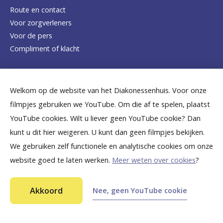
e
Route en contact
Voor zorgverleners
h
Voor de pers
o
Compliment of klacht
m
e
Dicht bij jou
Welkom op de website van het Diakonessenhuis. Voor onze
p
filmpjes gebruiken we YouTube. Om die af te spelen, plaatst
a
B
B
B
B
B
YouTube cookies. Wilt u liever geen YouTube cookie? Dan
g
kunt u dit hier weigeren. U kunt dan geen filmpjes bekijken.
e
e
e
e
e
We gebruiken zelf functionele en analytische cookies om onze
e
k
k
k
k
k
website goed te laten werken.
Meer weten over cookies
?
i
i
i
i
i
©
2026
Diakonessenhuis Utrecht—Zeist—Doorn
j
j
j
j
j
Akkoord
Nee, geen YouTube cookie
Aansprakelijkheid
k
k
k
k
k
Toegankelijkheid
Ga snel naar...
Privacy