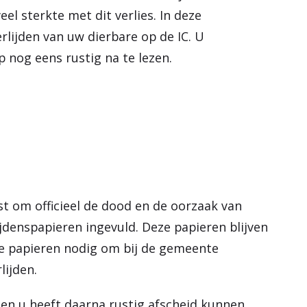
e
el sterkte met dit verlies. In deze
n
erlijden van uw dierbare op de IC. U
p nog eens rustig na te lezen.
st om officieel de dood en de oorzaak van
lijdenspapieren ingevuld. Deze papieren blijven
ze papieren nodig om bij de gemeente
lijden.
en u heeft daarna rustig afscheid kunnen