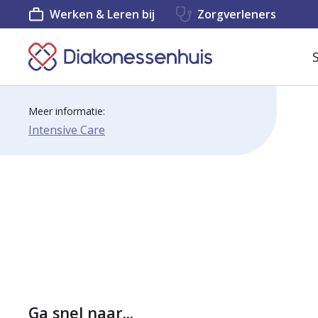
Werken & Leren bij
Zorgverleners
K
e
e
Meer informatie:
Intensive Care
r
t
e
r
u
g
n
a
Ga snel naar...