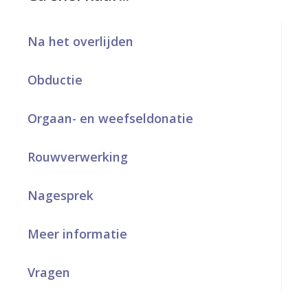
a
Na het overlijden
r
d
Obductie
e
h
Orgaan- en weefseldonatie
o
Rouwverwerking
m
e
Nagesprek
p
Meer informatie
a
g
Vragen
e