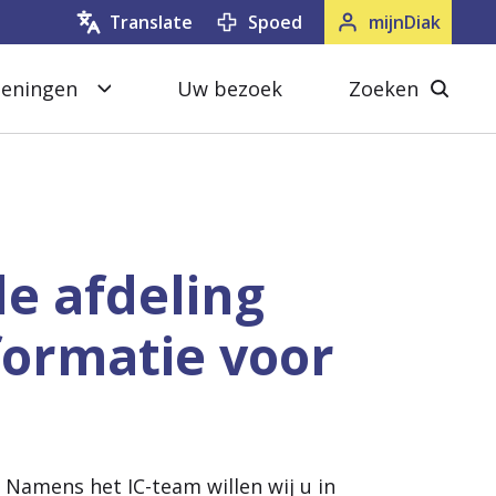
Spoed
mijnDiak
Translate
oeningen
Uw bezoek
Zoeken
S
Z
l
o
u
e
i
k
t
e
de afdeling
e
n
nformatie voor
n
s
l
u
i
t
. Namens het IC-team willen wij u in