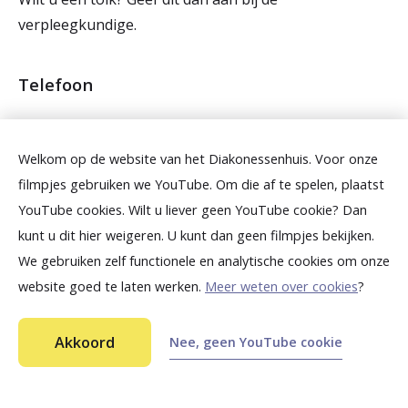
verpleegkundige.
Telefoon
U mag uw mobiele telefoon gebruiken. Houd
rekening met de rust en privacy op de afdeling. Bel
Welkom op de website van het Diakonessenhuis. Voor onze
daarom op de kamer van uw kind en niet op de gang.
filmpjes gebruiken we YouTube. Om die af te spelen, plaatst
YouTube cookies. Wilt u liever geen YouTube cookie? Dan
Cliniclowns
kunt u dit hier weigeren. U kunt dan geen filmpjes bekijken.
We gebruiken zelf functionele en analytische cookies om onze
Een keer per week komen de Cliniclowns de
website goed te laten werken.
Meer weten over cookies
?
kinderafdeling van het Diakonessenhuis opvrolijken.
S
tichting Cliniclowns Nederland
is er voor kinderen die
Akkoord
Nee, geen YouTube cookie
het moeilijk hebben door ziekte, trauma of handicap.
Cliniclowns zorgen voor afleiding en plezier
Ga snel naar...
zodat kinderen het ziek zijn even kunnen vergeten.