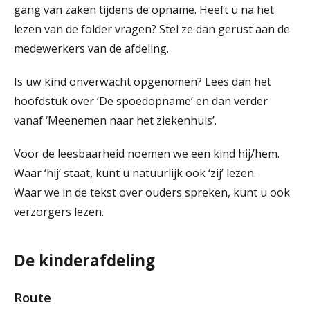
gang van zaken tijdens de opname. Heeft u na het
r
lezen van de folder vragen? Stel ze dan gerust aan de
Werken & Leren bij
d
medewerkers van de afdeling.
e
Is uw kind onverwacht opgenomen? Lees dan het
Zorgverleners
h
hoofdstuk over ‘De spoedopname’ en dan verder
o
vanaf ‘Meenemen naar het ziekenhuis’.
m
Voor de leesbaarheid noemen we een kind hij/hem.
e
Waar ‘hij’ staat, kunt u natuurlijk ook ‘zij’ lezen.
p
Waar we in de tekst over ouders spreken, kunt u ook
verzorgers lezen.
a
g
De kinderafdeling
e
Route