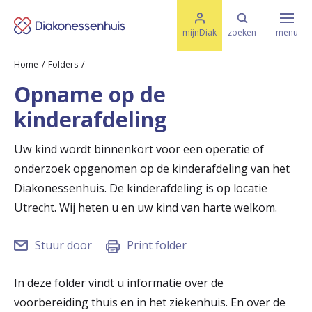
M
K
e
mijnDiak
zoeken
menu
n
e
u
Home
Folders
s
Specialismen & Afdelingen
e
Opname op de
l
u
r
kinderafdeling
i
t
t
Ziektes & Aandoeningen
e
Uw kind wordt binnenkort voor een operatie of
e
n
onderzoek opgenomen op de kinderafdeling van het
r
Uw bezoek
Diakonessenhuis. De kinderafdeling is op locatie
u
Utrecht. Wij heten u en uw kind van harte welkom.
g
Spoed
Stuur door
Print folder
n
a
In deze folder vindt u informatie over de
Translate
voorbereiding thuis en in het ziekenhuis. En over de
a