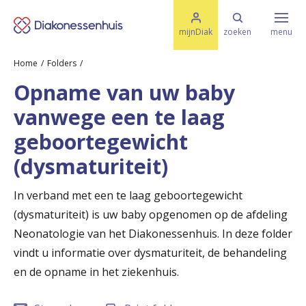
M
K
e
mijnDiak
zoeken
menu
n
e
u
Home
Folders
s
Specialismen & Afdelingen
e
Opname van uw baby
l
u
r
vanwege een te laag
i
t
t
Ziektes & Aandoeningen
geboortegewicht
e
e
n
(dysmaturiteit)
r
Uw bezoek
In verband met een te laag geboortegewicht
u
(dysmaturiteit) is uw baby opgenomen op de afdeling
g
Spoed
Neonatologie van het Diakonessenhuis. In deze folder
n
vindt u informatie over dysmaturiteit, de behandeling
en de opname in het ziekenhuis.
a
Translate
a