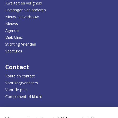
Kwaliteit en veiligheid
u
Ervaringen van anderen
Nieuw- en verbouw
g
Nieuws
n
Agenda
a
Diak Clinic
Stichting Vrienden
a
Vacatures
r
d
Contact
e
Route en contact
Voor zorgverleners
h
Voor de pers
o
Compliment of klacht
m
e
Dicht bij jou