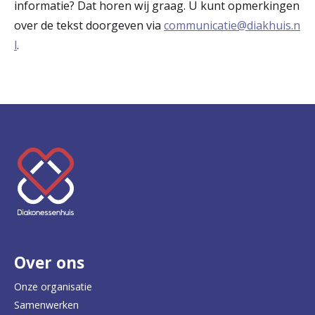
informatie? Dat horen wij graag. U kunt opmerkingen
over de tekst doorgeven via
communicatie@diakhuis.n
l
.
K
e
e
r
Over ons
t
e
Onze organisatie
Samenwerken
r