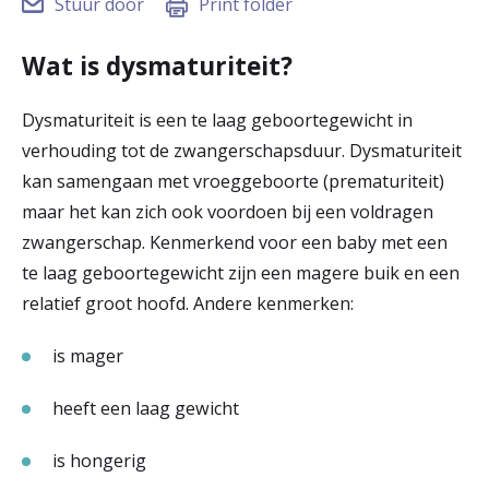
Stuur door
Print folder
r
Werken & Leren bij
Wat is dysmaturiteit?
d
e
Dysmaturiteit is een te laag geboortegewicht in
Zorgverleners
h
verhouding tot de zwangerschapsduur. Dysmaturiteit
kan samengaan met vroeggeboorte (prematuriteit)
o
maar het kan zich ook voordoen bij een voldragen
m
zwangerschap. Kenmerkend voor een baby met een
e
te laag geboortegewicht zijn een magere buik en een
p
relatief groot hoofd. Andere kenmerken:
a
is mager
g
heeft een laag gewicht
e
is hongerig