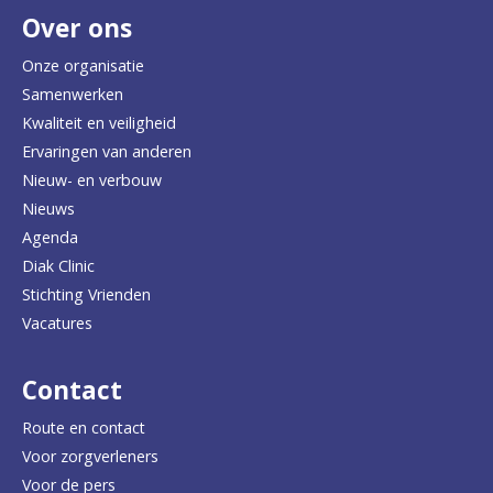
Over ons
t
e
Onze organisatie
Samenwerken
r
Kwaliteit en veiligheid
u
Ervaringen van anderen
Nieuw- en verbouw
g
Nieuws
n
Agenda
a
Diak Clinic
Stichting Vrienden
a
Vacatures
r
d
Contact
e
Route en contact
Voor zorgverleners
h
Voor de pers