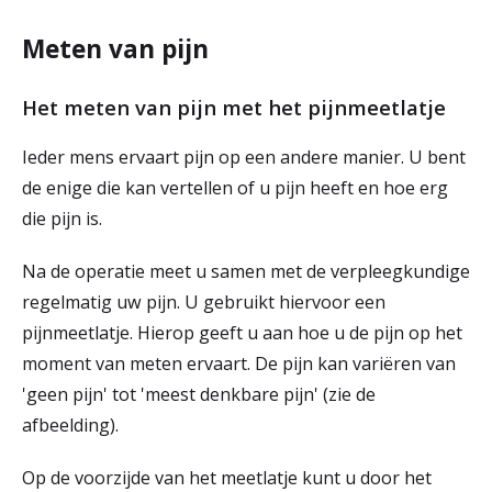
r
Meten van pijn
Werken & Leren bij
d
e
Het meten van pijn met het pijnmeetlatje
Zorgverleners
h
Ieder mens ervaart pijn op een andere manier. U bent
o
de enige die kan vertellen of u pijn heeft en hoe erg
die pijn is.
m
e
Na de operatie meet u samen met de verpleegkundige
regelmatig uw pijn. U gebruikt hiervoor een
p
pijnmeetlatje. Hierop geeft u aan hoe u de pijn op het
a
moment van meten ervaart. De pijn kan variëren van
g
'geen pijn' tot 'meest denkbare pijn' (zie de
e
afbeelding).
Op de voorzijde van het meetlatje kunt u door het