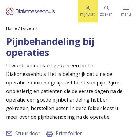
M
K
e
mijnDiak
zoeken
menu
n
e
u
Home
Folders
s
Specialismen & Afdelingen
e
Pijnbehandeling bij
l
u
r
operaties
i
t
t
Ziektes & Aandoeningen
e
U wordt binnenkort geopereerd in het
e
n
Diakonessenhuis. Het is belangrijk dat u na de
r
Uw bezoek
operatie zo min mogelijk last heeft van pijn. Pijn is
u
onplezierig en patiënten die de eerste dagen na de
operatie een goede pijnbehandeling hebben
g
Spoed
gekregen, herstellen beter. In deze folder leest u
n
meer over de pijnbehandeling na de operatie.
a
Translate
a
Stuur door
Print folder