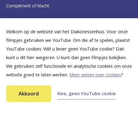
o
Compliment of klacht
m
e
Dicht bij jou
Welkom op de website van het Diakonessenhuis. Voor onze
p
filmpjes gebruiken we YouTube. Om die af te spelen, plaatst
a
B
B
B
B
B
YouTube cookies. Wilt u liever geen YouTube cookie? Dan
g
kunt u dit hier weigeren. U kunt dan geen filmpjes bekijken.
e
e
e
e
e
We gebruiken zelf functionele en analytische cookies om onze
e
k
k
k
k
k
website goed te laten werken.
Meer weten over cookies
?
i
i
i
i
i
©
2026
Diakonessenhuis Utrecht—Zeist—Doorn
j
j
j
j
j
Akkoord
Nee, geen YouTube cookie
Aansprakelijkheid
k
k
k
k
k
Toegankelijkheid
Ga snel naar...
Privacy
o
o
o
o
o
n
n
n
n
n
Meten van pijn
s
s
s
s
s