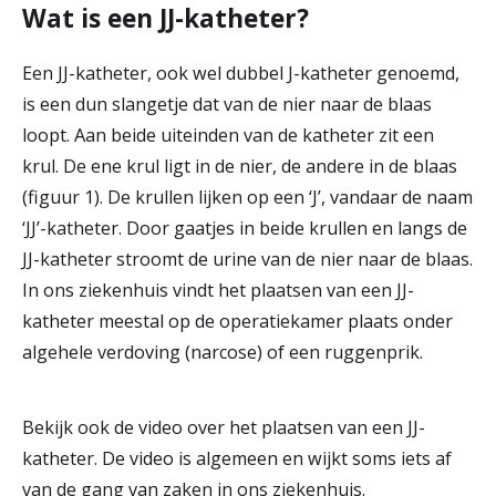
Wat is een JJ-katheter?
r
Werken & Leren bij
d
Een JJ-katheter, ook wel dubbel J-katheter genoemd,
is een dun slangetje dat van de nier naar de blaas
e
loopt. Aan beide uiteinden van de katheter zit een
Zorgverleners
h
krul. De ene krul ligt in de nier, de andere in de blaas
o
(figuur 1). De krullen lijken op een ‘J’, vandaar de naam
m
‘JJ’-katheter. Door gaatjes in beide krullen en langs de
JJ-katheter stroomt de urine van de nier naar de blaas.
e
In ons ziekenhuis vindt het plaatsen van een JJ-
p
katheter meestal op de operatiekamer plaats onder
a
algehele verdoving (narcose) of een ruggenprik.
g
e
Bekijk ook de video over het plaatsen van een JJ-
katheter. De video is algemeen en wijkt soms iets af
van de gang van zaken in ons ziekenhuis.