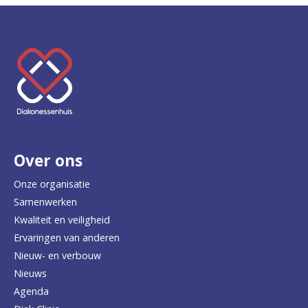
K
e
e
r
Over ons
t
e
Onze organisatie
Samenwerken
r
Kwaliteit en veiligheid
u
Ervaringen van anderen
Nieuw- en verbouw
g
Nieuws
n
Agenda
a