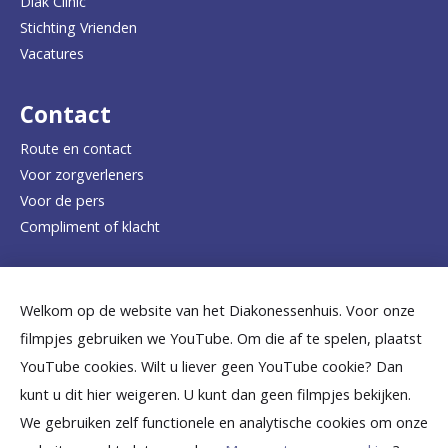
Diak Clinic
Stichting Vrienden
a
Vacatures
r
d
Contact
e
Route en contact
Voor zorgverleners
h
Voor de pers
o
Compliment of klacht
m
e
Dicht bij jou
Welkom op de website van het Diakonessenhuis. Voor onze
p
filmpjes gebruiken we YouTube. Om die af te spelen, plaatst
a
B
B
B
B
B
YouTube cookies. Wilt u liever geen YouTube cookie? Dan
g
kunt u dit hier weigeren. U kunt dan geen filmpjes bekijken.
e
e
e
e
e
We gebruiken zelf functionele en analytische cookies om onze
e
k
k
k
k
k