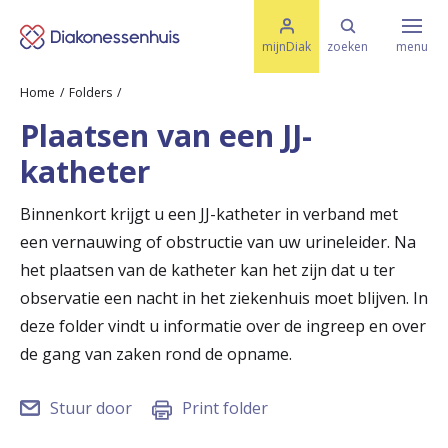
M
K
e
mijnDiak
zoeken
menu
n
e
u
Home
Folders
s
Specialismen & Afdelingen
e
Plaatsen van een JJ-
l
u
r
katheter
i
t
t
Ziektes & Aandoeningen
e
Binnenkort krijgt u een JJ-katheter in verband met
e
n
een vernauwing of obstructie van uw urineleider. Na
r
Uw bezoek
het plaatsen van de katheter kan het zijn dat u ter
u
observatie een nacht in het ziekenhuis moet blijven. In
deze folder vindt u informatie over de ingreep en over
g
Spoed
de gang van zaken rond de opname.
n
a
Stuur door
Print folder
Translate
a