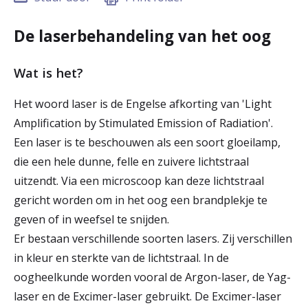
r
Werken & Leren bij
De laserbehandeling van het oog
d
e
Wat is het?
Zorgverleners
h
Het woord laser is de Engelse afkorting van 'Light
o
Amplification by Stimulated Emission of Radiation'.
m
Een laser is te beschouwen als een soort gloeilamp,
die een hele dunne, felle en zuivere lichtstraal
e
uitzendt. Via een microscoop kan deze lichtstraal
p
gericht worden om in het oog een brandplekje te
a
geven of in weefsel te snijden.
Er bestaan verschillende soorten lasers. Zij verschillen
g
in kleur en sterkte van de lichtstraal. In de
e
oogheelkunde worden vooral de Argon-laser, de Yag-
laser en de Excimer-laser gebruikt. De Excimer-laser