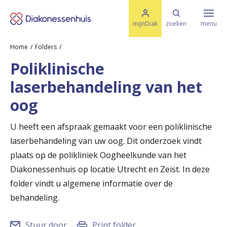
M
K
e
mijnDiak
zoeken
menu
n
e
u
Home
Folders
s
Specialismen & Afdelingen
e
Poliklinische
l
u
r
laserbehandeling van het
i
t
t
Ziektes & Aandoeningen
oog
e
e
n
U heeft een afspraak gemaakt voor een poliklinische
r
Uw bezoek
laserbehandeling van uw oog. Dit onderzoek vindt
u
plaats op de polikliniek Oogheelkunde van het
g
Diakonessenhuis op locatie Utrecht en Zeist. In deze
Spoed
folder vindt u algemene informatie over de
n
behandeling.
a
Translate
a
Stuur door
Print folder