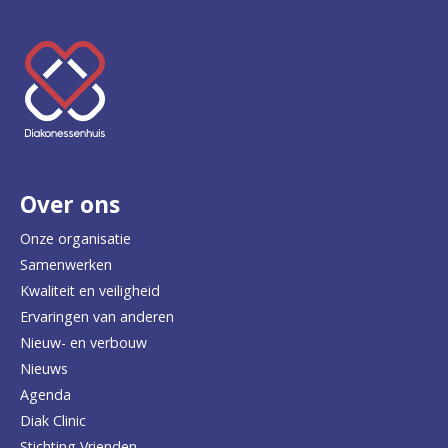
K
e
e
r
Over ons
t
e
Onze organisatie
Samenwerken
r
Kwaliteit en veiligheid
u
Ervaringen van anderen
Nieuw- en verbouw
g
Nieuws
n
Agenda
a
Diak Clinic
Stichting Vrienden