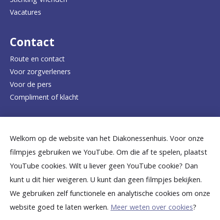
a
Vacatures
r
d
Contact
e
Route en contact
Voor zorgverleners
h
Voor de pers
o
Compliment of klacht
m
e
Dicht bij jou
Welkom op de website van het Diakonessenhuis. Voor onze
p
filmpjes gebruiken we YouTube. Om die af te spelen, plaatst
a
B
B
B
B
B
YouTube cookies. Wilt u liever geen YouTube cookie? Dan
g
kunt u dit hier weigeren. U kunt dan geen filmpjes bekijken.
e
e
e
e
e
We gebruiken zelf functionele en analytische cookies om onze
e
k
k
k
k
k
website goed te laten werken.
Meer weten over cookies
?
i
i
i
i
i