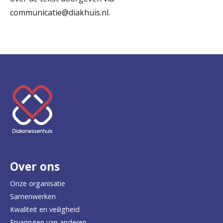
communicatie@diakhuis.nl.
K
e
e
r
Over ons
t
e
Onze organisatie
Samenwerken
r
Kwaliteit en veiligheid
u
Ervaringen van anderen