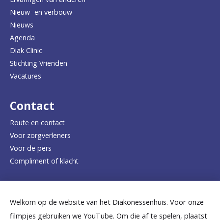
Nieuw- en verbouw
g
Nieuws
n
Agenda
a
Diak Clinic
Stichting Vrienden
a
Vacatures
r
d
Contact
e
Route en contact
Voor zorgverleners
h
Voor de pers
o
Compliment of klacht
m
e
Dicht bij jou
Welkom op de website van het Diakonessenhuis. Voor onze
p
filmpjes gebruiken we YouTube. Om die af te spelen, plaatst