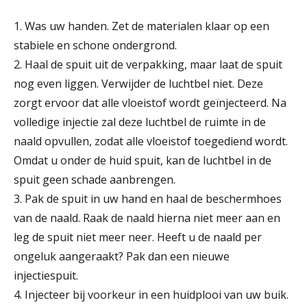
r
1. Was uw handen. Zet de materialen klaar op een
Werken & Leren bij
d
stabiele en schone ondergrond.
2. Haal de spuit uit de verpakking, maar laat de spuit
e
nog even liggen. Verwijder de luchtbel niet. Deze
Zorgverleners
h
zorgt ervoor dat alle vloeistof wordt geïnjecteerd. Na
o
volledige injectie zal deze luchtbel de ruimte in de
m
naald opvullen, zodat alle vloeistof toegediend wordt.
Omdat u onder de huid spuit, kan de luchtbel in de
e
spuit geen schade aanbrengen.
p
3. Pak de spuit in uw hand en haal de beschermhoes
a
van de naald. Raak de naald hierna niet meer aan en
leg de spuit niet meer neer. Heeft u de naald per
g
ongeluk aangeraakt? Pak dan een nieuwe
e
injectiespuit.
4. Injecteer bij voorkeur in een huidplooi van uw buik.