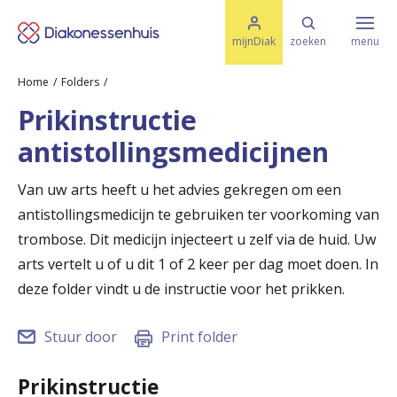
M
K
e
mijnDiak
zoeken
menu
n
e
u
Home
Folders
s
Specialismen & Afdelingen
e
Prikinstructie
l
u
r
antistollingsmedicijnen
i
t
t
Ziektes & Aandoeningen
e
Van uw arts heeft u het advies gekregen om een
e
n
antistollingsmedicijn te gebruiken ter voorkoming van
r
Uw bezoek
trombose. Dit medicijn injecteert u zelf via de huid. Uw
u
arts vertelt u of u dit 1 of 2 keer per dag moet doen. In
deze folder vindt u de instructie voor het prikken.
g
Spoed
n
Stuur door
Print folder
a
Translate
Prikinstructie
a