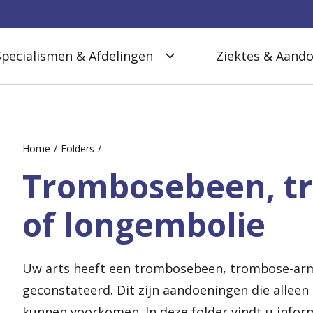
Specialismen & Afdelingen
Ziektes & Aand
Home
Folders
Trombosebeen, t
of longembolie
Uw arts heeft een trombosebeen, trombose-arm 
geconstateerd. Dit zijn aandoeningen die alleen
kunnen voorkomen. In deze folder vindt u infor