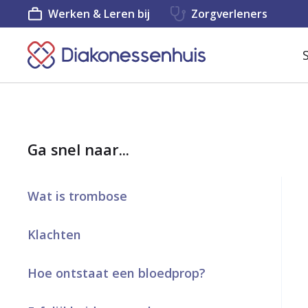
Werken & Leren bij
Zorgverleners
K
e
e
r
Ga snel naar...
t
e
Wat is trombose
r
u
Klachten
g
Hoe ontstaat een bloedprop?
n
a