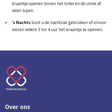
kraantje openen boven het toilet en de urine af
laten lopen.
’s Nachts
kunt u de nachtzak gebruiken of ervoor
kiezen iedere 3 tot 4 uur het kraantje te openen.
K
e
e
r
Over ons
t