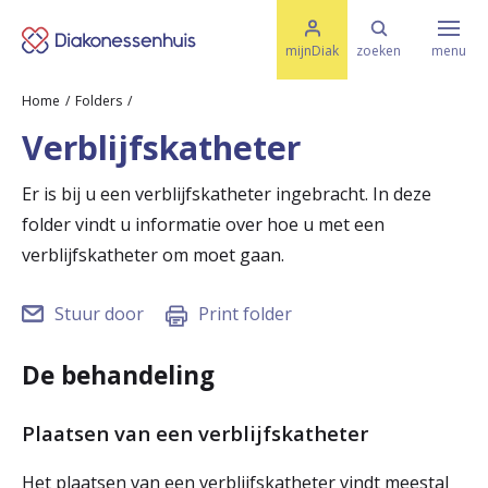
M
K
e
mijnDiak
zoeken
menu
n
e
u
Home
Folders
s
Specialismen & Afdelingen
e
Verblijfskatheter
l
u
r
i
Er is bij u een verblijfskatheter ingebracht. In deze
t
t
Ziektes & Aandoeningen
folder vindt u informatie over hoe u met een
e
e
n
verblijfskatheter om moet gaan.
r
Uw bezoek
Stuur door
Print folder
u
g
De behandeling
Spoed
n
Plaatsen van een verblijfskatheter
a
Translate
a
Het plaatsen van een verblijfskatheter vindt meestal