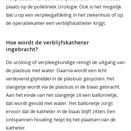
plaats op de polikliniek Urologie. Ook is het mogelijk
r
Werken & Leren bij
dat u op een verpleegafdeling in het ziekenhuis of op
d
de operatiekamer een verblijfskatheter krijgt.
e
Zorgverleners
h
Hoe wordt de verblijfskatheter
ingebracht?
o
m
De uroloog of verpleegkundige reinigt de uitgang van
e
de plasbuis met water. Daarna wordt een licht
verdovend glijmiddel in de plasbuis gespoten. Het
p
slangetje wordt via de plasbuis in de blaas gebracht.
a
Aan het einde van het slangetje zit een ballonnetje,
g
dat wordt gevuld met water. Het ballonetje zorgt
ervoor dat de katheter in de blaas blijft zitten. Een
e
ontspannen houding helpt bij het plaatsen van de
katheter.