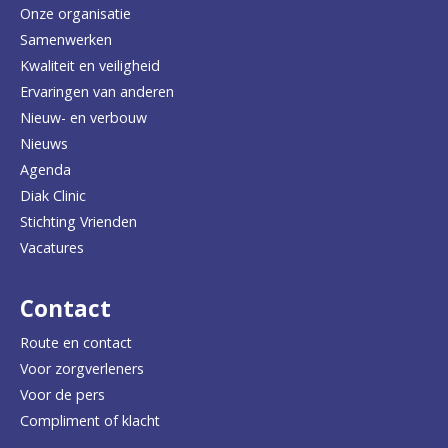
e
Onze organisatie
Samenwerken
r
Kwaliteit en veiligheid
u
Ervaringen van anderen
Nieuw- en verbouw
g
Nieuws
n
Agenda
a
Diak Clinic
Stichting Vrienden
a
Vacatures
r
d
Contact
e
Route en contact
Voor zorgverleners
h
Voor de pers
o
Compliment of klacht
m