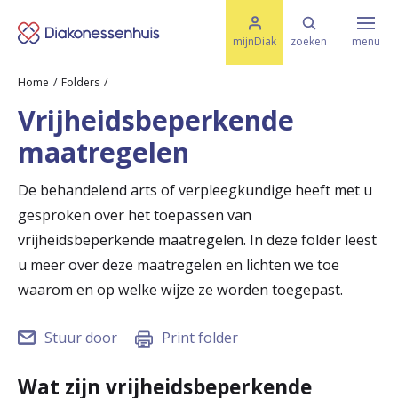
M
K
e
mijnDiak
zoeken
menu
n
e
u
Home
Folders
s
Specialismen & Afdelingen
e
Vrijheidsbeperkende
l
u
r
maatregelen
i
t
t
Ziektes & Aandoeningen
e
De behandelend arts of verpleegkundige heeft met u
e
n
gesproken over het toepassen van
r
Uw bezoek
vrijheidsbeperkende maatregelen. In deze folder leest
u
u meer over deze maatregelen en lichten we toe
waarom en op welke wijze ze worden toegepast.
g
Spoed
n
Stuur door
Print folder
a
Translate
Wat zijn vrijheidsbeperkende
a