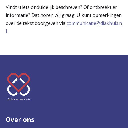
Vindt u iets onduidelijk beschreven? Of ontbreekt er
informatie? Dat horen wij graag. U kunt opmerkingen
over de tekst doorgeven via
communicatie@diakhuis.n
l
.
K
e
e
r
Over ons
t