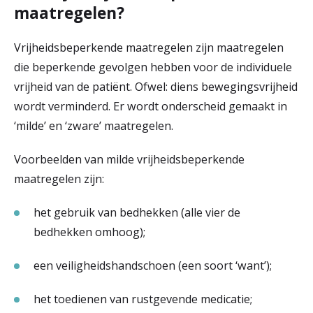
maatregelen?
r
Werken & Leren bij
d
Vrijheidsbeperkende maatregelen zijn maatregelen
e
die beperkende gevolgen hebben voor de individuele
vrijheid van de patiënt. Ofwel: diens bewegingsvrijheid
Zorgverleners
h
wordt verminderd. Er wordt onderscheid gemaakt in
o
‘milde’ en ‘zware’ maatregelen.
m
Voorbeelden van milde vrijheidsbeperkende
e
maatregelen zijn:
p
het gebruik van bedhekken (alle vier de
a
bedhekken omhoog);
g
een veiligheidshandschoen (een soort ‘want’);
e
het toedienen van rustgevende medicatie;