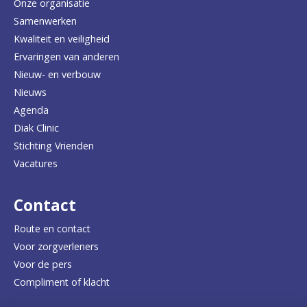
e
Onze organisatie
Samenwerken
r
Kwaliteit en veiligheid
u
Ervaringen van anderen
Nieuw- en verbouw
g
Nieuws
n
Agenda
a
Diak Clinic
Stichting Vrienden
a
Vacatures
r
d
Contact
e
Route en contact
Voor zorgverleners
h
Voor de pers
o
Compliment of klacht
m