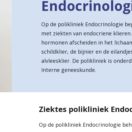
Endocrinolog
a
r
Op de polikliniek Endocrinologie b
d
met ziekten van endocriene klieren. 
e
hormonen afscheiden in het lichaam
h
schildklier, de bijnier en de eiland
o
alvleesklier. De polikliniek is onderd
Interne geneeskunde.
m
e
p
a
Ziektes polikliniek Endo
g
e
Op de polikliniek Endocrinologie be