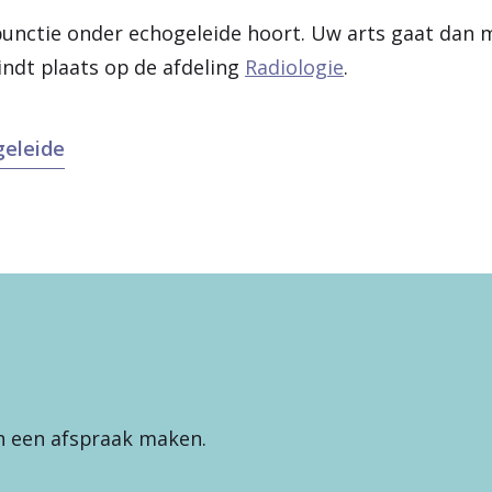
punctie onder echogeleide hoort. Uw arts gaat dan
indt plaats op de afdeling
Radiologie
.
geleide
ch een afspraak maken.