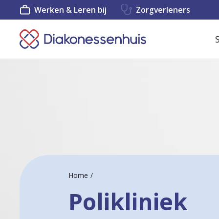
Werken & Leren bij
Zorgverleners
K
e
e
r
t
e
r
u
Home
g
Polikliniek
n
a