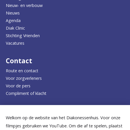
Nieuw- en verbouw
g
Nieuws
n
Agenda
a
Diak Clinic
Stichting Vrienden
a
Vacatures
r
d
Contact
e
Route en contact
Voor zorgverleners
h
Voor de pers
o
Compliment of klacht
m
e
Dicht bij jou
Welkom op de website van het Diakonessenhuis. Voor onze
p
filmpjes gebruiken we YouTube. Om die af te spelen, plaatst