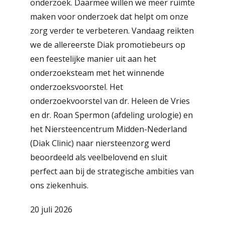
onderzoek. Daarmee willen we meer ruimte
r
maken voor onderzoek dat helpt om onze
Werken & Leren bij
d
zorg verder te verbeteren. Vandaag reikten
we de allereerste Diak promotiebeurs op
e
een feestelijke manier uit aan het
Zorgverleners
h
onderzoeksteam met het winnende
o
onderzoeksvoorstel. Het
onderzoekvoorstel van dr. Heleen de Vries
m
en dr. Roan Spermon (afdeling urologie) en
e
het Niersteencentrum Midden-Nederland
p
(Diak Clinic) naar niersteenzorg werd
a
beoordeeld als veelbelovend en sluit
perfect aan bij de strategische ambities van
g
ons ziekenhuis.
e
20 juli 2026