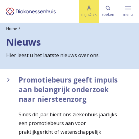
M
K
e
mijnDiak
zoeken
menu
n
e
u
Home
s
Specialismen & Afdelingen
e
Nieuws
l
u
r
i
Hier leest u het laatste nieuws over ons.
t
t
Ziektes & Aandoeningen
e
e
n
Promotiebeurs geeft impuls
r
Uw bezoek
aan belangrijk onderzoek
u
naar niersteenzorg
g
Spoed
n
Sinds dit jaar biedt ons ziekenhuis jaarlijks
een promotiebeurs aan voor
a
Translate
praktijkgericht of wetenschappelijk
a