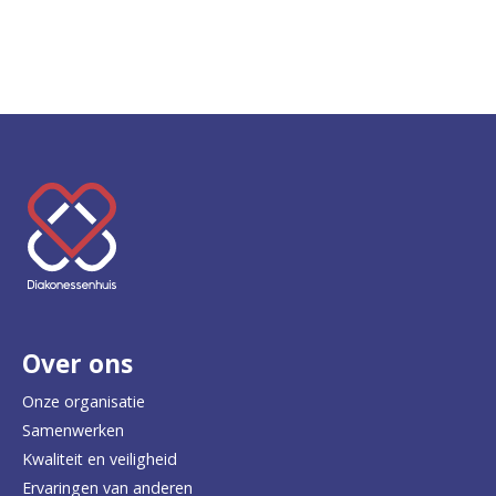
K
e
e
r
Over ons
t
e
Onze organisatie
Samenwerken
r
Kwaliteit en veiligheid
u
Ervaringen van anderen