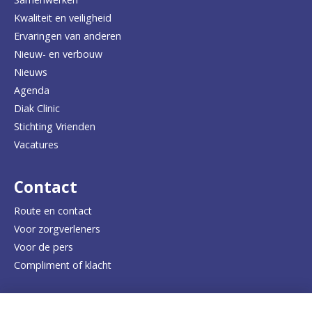
r
Kwaliteit en veiligheid
u
Ervaringen van anderen
Nieuw- en verbouw
g
Nieuws
n
Agenda
a
Diak Clinic
Stichting Vrienden
a
Vacatures
r
d
Contact
e
Route en contact
Voor zorgverleners
h
Voor de pers
o
Compliment of klacht
m
e