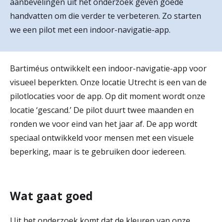
aanbevelingen uit het onderzoek geven goede
r
handvatten om die verder te verbeteren. Zo starten
Werken & Leren bij
d
we een pilot met een indoor-navigatie-app.
e
Zorgverleners
h
Bartiméus ontwikkelt een indoor-navigatie-app voor
visueel beperkten. Onze locatie Utrecht is een van de
o
pilotlocaties voor de app. Op dit moment wordt onze
m
locatie ‘gescand.’ De pilot duurt twee maanden en
e
ronden we voor eind van het jaar af. De app wordt
p
speciaal ontwikkeld voor mensen met een visuele
beperking, maar is te gebruiken door iedereen.
a
g
e
Wat gaat goed
Uit het onderzoek komt dat de kleuren van onze