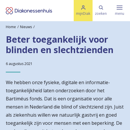
M
K
e
mijnDiak
zoeken
menu
n
e
u
Home
Nieuws
s
Specialismen & Afdelingen
e
Beter toegankelijk voor
l
u
r
blinden en slechtzienden
i
t
t
Ziektes & Aandoeningen
e
e
6 augustus 2021
n
r
Uw bezoek
We hebben onze fysieke, digitale en informatie-
u
toegankelijkheid laten onderzoeken door het
g
Bartiméus fonds. Dat is een organisatie voor alle
Spoed
n
mensen in Nederland die blind of slechtziend zijn. Juist
als ziekenhuis willen we natuurlijk gastvrij en goed
a
Translate
toegankelijk zijn voor mensen met een beperking. De
a