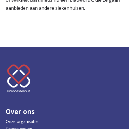
ontwikkelt Bartiméus nu een blauwdruk, die ze gaan
aanbieden aan andere ziekenhuizen.
K
e
e
r
Over ons
t
e
Onze organisatie
Samenwerken