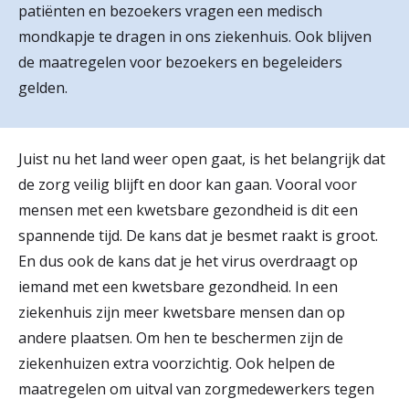
patiënten en bezoekers vragen een medisch
r
mondkapje te dragen in ons ziekenhuis. Ook blijven
Werken & Leren bij
d
de maatregelen voor bezoekers en begeleiders
e
gelden.
Zorgverleners
h
o
Juist nu het land weer open gaat, is het belangrijk dat
de zorg veilig blijft en door kan gaan. Vooral voor
m
mensen met een kwetsbare gezondheid is dit een
e
spannende tijd. De kans dat je besmet raakt is groot.
p
En dus ook de kans dat je het virus overdraagt op
a
iemand met een kwetsbare gezondheid. In een
ziekenhuis zijn meer kwetsbare mensen dan op
g
andere plaatsen. Om hen te beschermen zijn de
e
ziekenhuizen extra voorzichtig. Ook helpen de
maatregelen om uitval van zorgmedewerkers tegen