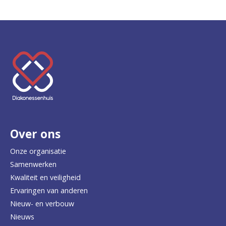
K
e
e
r
Over ons
t
e
Onze organisatie
Samenwerken
r
Kwaliteit en veiligheid
u
Ervaringen van anderen
Nieuw- en verbouw
g
Nieuws
n