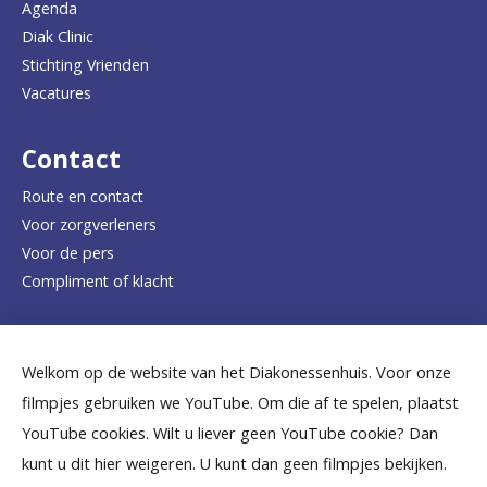
Agenda
a
Diak Clinic
Stichting Vrienden
a
Vacatures
r
d
Contact
e
Route en contact
Voor zorgverleners
h
Voor de pers
o
Compliment of klacht
m
e
Dicht bij jou
Welkom op de website van het Diakonessenhuis. Voor onze
p
filmpjes gebruiken we YouTube. Om die af te spelen, plaatst
a
B
B
B
B
B
YouTube cookies. Wilt u liever geen YouTube cookie? Dan
g
kunt u dit hier weigeren. U kunt dan geen filmpjes bekijken.
e
e
e
e
e