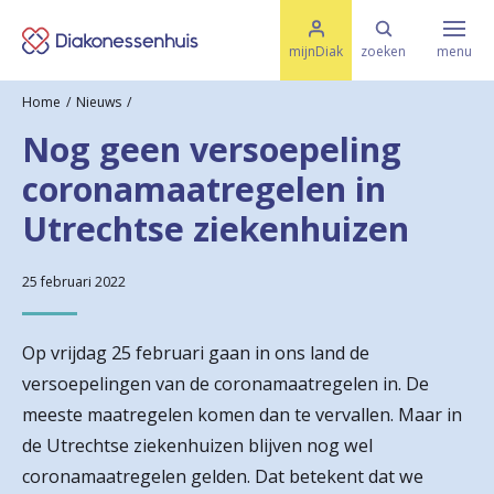
M
K
e
mijnDiak
zoeken
menu
n
e
u
Home
Nieuws
s
Specialismen & Afdelingen
e
Nog geen versoepeling
l
u
r
coronamaatregelen in
i
t
t
Ziektes & Aandoeningen
Utrechtse ziekenhuizen
e
e
n
r
25 februari 2022
Uw bezoek
u
Op vrijdag 25 februari gaan in ons land de
g
Spoed
versoepelingen van de coronamaatregelen in. De
n
meeste maatregelen komen dan te vervallen. Maar in
a
de Utrechtse ziekenhuizen blijven nog wel
Translate
coronamaatregelen gelden. Dat betekent dat we
a