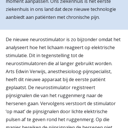
moment aanpassen. Ons ziekenhuis is het eerste
r
ziekenhuis in ons land dat deze nieuwe technologie
Werken & Leren bij
d
aanbiedt aan patiënten met chronische pijn.
e
Zorgverleners
h
De nieuwe neurostimulator is zo bijzonder omdat het
analyseert hoe het lichaam reageert op elektrische
o
stimulatie. Dit in tegenstelling tot de
m
neurostimulatoren die al langer gebruikt worden.
e
Arts Edwin Verwijs, anesthesioloog-pijnspecialist,
p
heeft dit nieuwe apparaat bij de eerste patiënt
geplaatst. De neurostimulator registreert
a
pijnsignalen die van het ruggenmerg naar de
g
hersenen gaan. Vervolgens verstoort de stimulator
e
‘op maat’ de pijnsignalen door lichte elektrische
pulsen af te geven rond het ruggenmerg. Op die
manier bereiken de pijnsignalen de hersenen niet