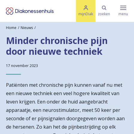
M
K
e
mijnDiak
zoeken
menu
n
e
u
Home
Nieuws
s
Specialismen & Afdelingen
e
Minder chronische pijn
l
u
r
door nieuwe techniek
i
t
t
Ziektes & Aandoeningen
e
e
17 november 2023
n
r
Uw bezoek
Patiënten met chronische pijn kunnen vanaf nu met
u
een nieuwe techniek een veel hogere kwaliteit van
g
leven krijgen. Een onder de huid aangebracht
Spoed
n
apparaatje, een neurostimulator, meet 50 keer per
seconde of er pijnsignalen doorgegeven worden aan
a
Translate
de hersenen. Zo kan het de pijnbestrijding op elk
a