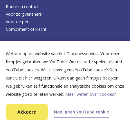
e
Route en contact
Voor zorgverleners
h
Voor de pers
o
Compliment of klacht
m
e
Dicht bij jou
Welkom op de website van het Diakonessenhuis. Voor onze
p
filmpjes gebruiken we YouTube. Om die af te spelen, plaatst
a
B
B
B
B
B
YouTube cookies. Wilt u liever geen YouTube cookie? Dan
g
kunt u dit hier weigeren. U kunt dan geen filmpjes bekijken.
e
e
e
e
e
We gebruiken zelf functionele en analytische cookies om onze
e
k
k
k
k
k
website goed te laten werken.
Meer weten over cookies
?
i
i
i
i
i
©
2026
Diakonessenhuis Utrecht—Zeist—Doorn
j
j
j
j
j
Akkoord
Nee, geen YouTube cookie
Aansprakelijkheid
k
k
k
k
k
Toegankelijkheid
Privacy