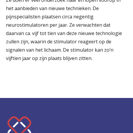
Ze doen er veel onderzoek naar en lopen voorop in
het aanbieden van nieuwe technieken. De
pijnspecialisten plaatsen circa negentig
neurostimulatoren per jaar. Ze verwachten dat
daarvan ca. vijf tot tien van deze nieuwe technologie
zullen zijn, waarin de stimulator reageert op de
signalen van het lichaam. De stimulator kan zo’n
vijftien jaar op zijn plaats blijven zitten.
K
e