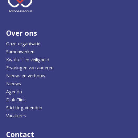
e
r
Over ons
t
e
Onze organisatie
Samenwerken
r
Kwaliteit en veiligheid
u
Ervaringen van anderen
Nieuw- en verbouw
g
Nieuws
n
Agenda
a
Diak Clinic
Stichting Vrienden
a
Vacatures
r
d
Contact