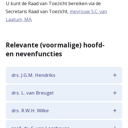
U kunt de Raad van Toezicht bereiken via de
Secretaris Raad van Toezicht,
mevrouw S.C. van
Laatum, MA
.
Relevante (voormalige) hoofd-
en nevenfuncties
drs. J.G.M. Hendriks
Voormalige hoofdfunctie:
drs. L. van Breugel
Voorzitter Raad van Bestuur Noordwest
Hoofdfunctie:
Ziekenhuisgroep
drs. R.W.H. Wilke
Algemeen directeur van AWVN
Nevenfuncties:
Hoofdfunctie: