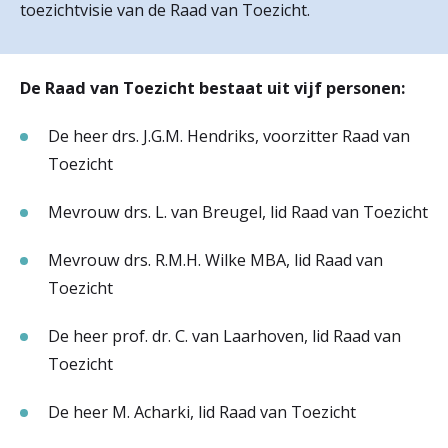
toezichtvisie van de Raad van Toezicht.
r
Werken & Leren bij
d
De Raad van Toezicht bestaat uit vijf personen:
e
Zorgverleners
h
De heer drs. J.G.M. Hendriks, voorzitter Raad van
Toezicht
o
m
Mevrouw drs. L. van Breugel, lid Raad van Toezicht
e
Mevrouw drs. R.M.H. Wilke MBA, lid Raad van
p
Toezicht
a
De heer prof. dr. C. van Laarhoven, lid Raad van
g
Toezicht
e
De heer M. Acharki, lid Raad van Toezicht