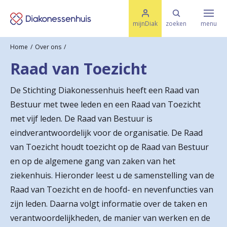
M
K
e
mijnDiak
zoeken
menu
n
e
u
Home
Over ons
s
Specialismen & Afdelingen
e
Raad van Toezicht
l
u
r
i
De Stichting Diakonessenhuis heeft een Raad van
t
t
Ziektes & Aandoeningen
Bestuur met twee leden en een Raad van Toezicht
e
e
n
met vijf leden. De Raad van Bestuur is
r
eindverantwoordelijk voor de organisatie. De Raad
Uw bezoek
van Toezicht houdt toezicht op de Raad van Bestuur
u
en op de algemene gang van zaken van het
g
Spoed
ziekenhuis. Hieronder leest u de samenstelling van de
n
Raad van Toezicht en de hoofd- en nevenfuncties van
a
zijn leden. Daarna volgt informatie over de taken en
Translate
verantwoordelijkheden, de manier van werken en de
a