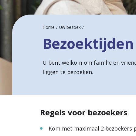
a
r
Home
Uw bezoek
d
Bezoektijden
e
h
o
U bent welkom om familie en vriend
liggen te bezoeken.
m
e
p
a
Regels voor bezoekers
g
e
Kom met maximaal 2 bezoekers pe