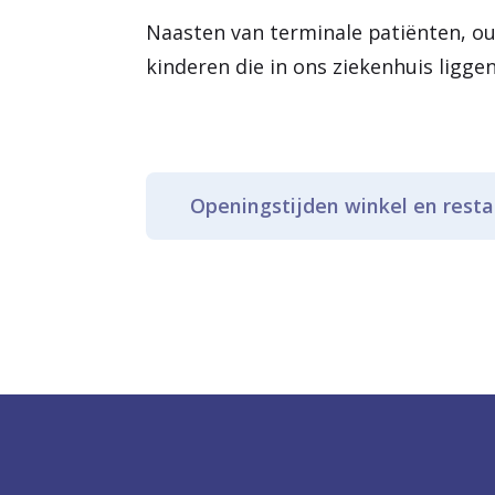
Naasten van terminale patiënten, o
kinderen die in ons ziekenhuis ligg
Openingstijden winkel en rest
In Utrecht en Zeist kunt u iets 
De openingstijden van de Brass
Maandag t/m vrijdag van 8.00
Zaterdag en zondag van 11.3
De openingstijden van de Brasse