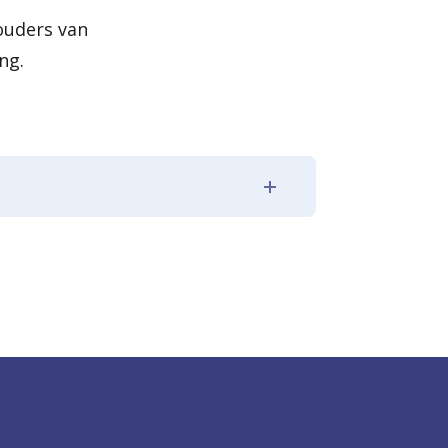
ouders van
ng.
entrale hal.