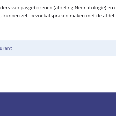
uders van pasgeborenen (afdeling Neonatologie) en 
en, kunnen zelf bezoekafspraken maken met de afdeli
aurant
te drinken of te eten kopen bij Brasserie 1844 in de c
erie in Utrecht:
 tot 18.00 uur
0 tot 18.00 uur
rie in Zeist: