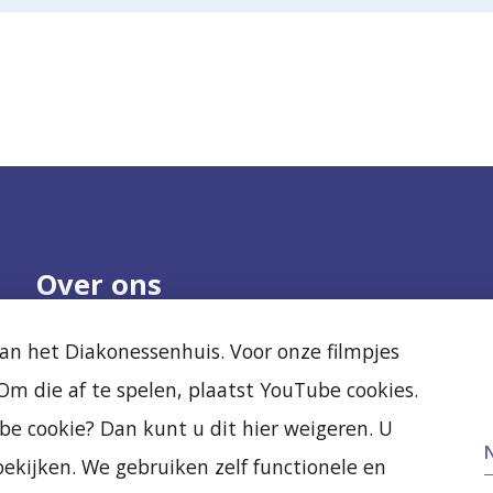
Over ons
Onze organisatie
Nieuws
n het Diakonessenhuis. Voor onze filmpjes
Samenwerken
Agenda
m die af te spelen, plaatst YouTube cookies.
Kwaliteit en veiligheid
Diak Clinic
Ervaringen van
Stichting Vrienden
be cookie? Dan kunt u dit hier weigeren. U
anderen
Vacatures
ekijken. We gebruiken zelf functionele en
Nieuw- en verbouw