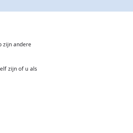
e
n
 zijn andere
 zijn of u als