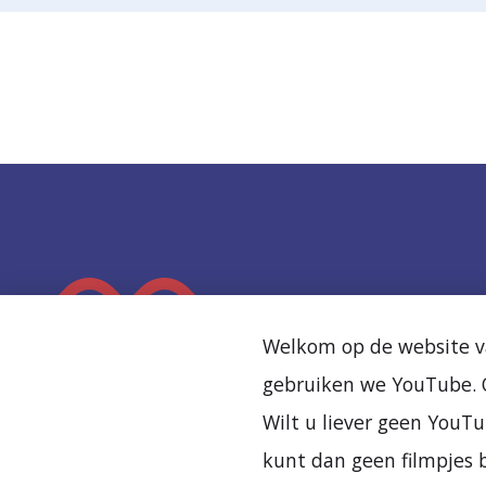
K
e
Welkom op de website va
e
gebruiken we YouTube. O
r
Wilt u liever geen YouTu
t
kunt dan geen filmpjes b