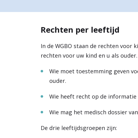
a
r
Rechten per leeftijd
d
e
In de WGBO staan de rechten voor ki
h
rechten voor uw kind en u als ouder.
o
Wie moet toestemming geven voor 
m
ouder.
e
Wie heeft recht op de informatie
p
a
Wie mag het medisch dossier van
g
De drie leeftijdsgroepen zijn:
e