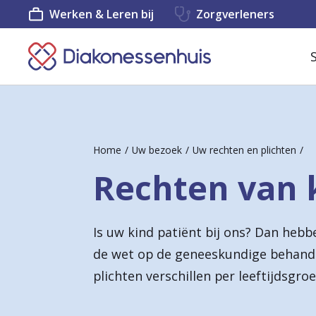
Werken & Leren bij
Zorgverleners
K
e
e
r
Home
Uw bezoek
Uw rechten en plichten
t
Rechten van 
e
r
Is uw kind patiënt bij ons? Dan hebb
u
de wet op de geneeskundige behand
g
plichten verschillen per leeftijdsgroe
n
a