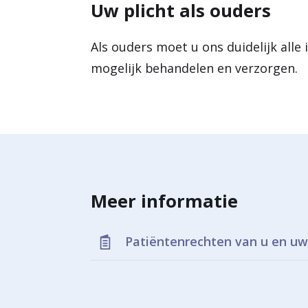
Uw plicht als ouders
U heeft als ouders het recht
toestemming voor geeft, krij
zelf opvragen en bekijken. A
Als ouders moet u ons duidelijk alle
Mag het eigen medisch dossi
bespreken.
mogelijk behandelen en verzorgen.
geven.
Moet toestemming geven als 
Lees meer informatie op de we
Meer informatie
Patiëntenrechten van u en uw