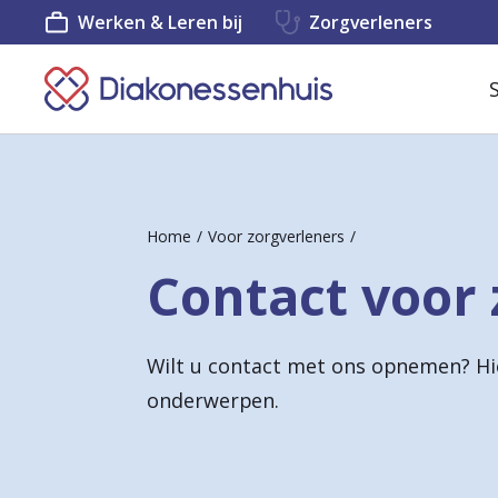
Werken & Leren bij
Zorgverleners
K
e
e
r
Home
Voor zorgverleners
t
Contact voor 
e
r
Wilt u contact met ons opnemen? Hier
u
onderwerpen.
g
n
a