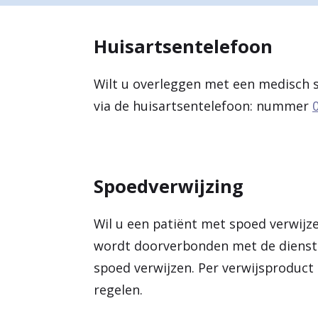
a
Huisartsentelefoon
r
d
Wilt u overleggen met een medisch sp
e
via de huisartsentelefoon: nummer
h
o
m
Spoedverwijzing
e
p
Wil u een patiënt met spoed verwijz
wordt doorverbonden met de dienstd
a
spoed verwijzen. Per verwijsproduct
g
regelen.
e