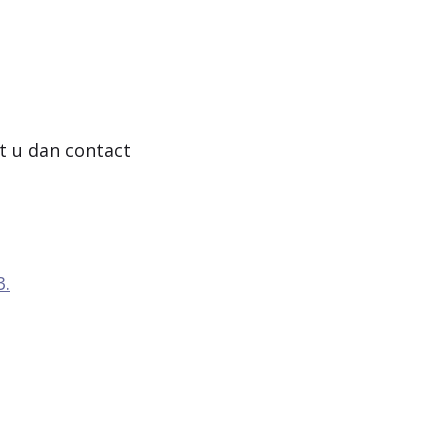
t u dan contact
3
.