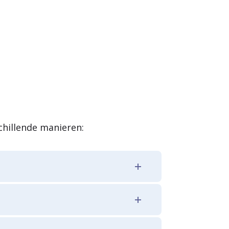
schillende manieren:
ten via
ons
aal ontvangen via Edifact