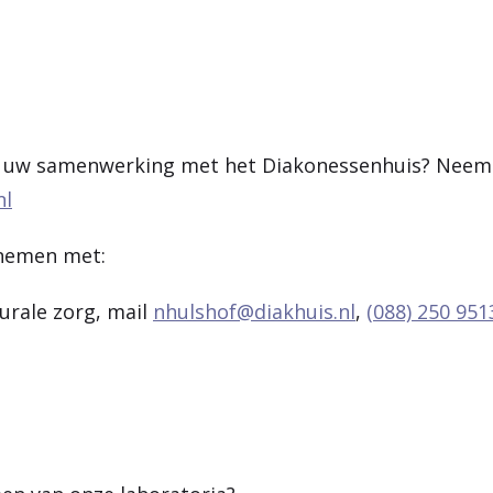
er uw samenwerking met het Diakonessenhuis? Neem
nl
pnemen met:
rale zorg, mail
nhulshof@diakhuis.nl
,
(088) 250 951