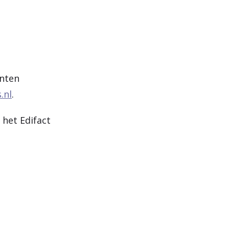
ënten
.nl
.
 het Edifact