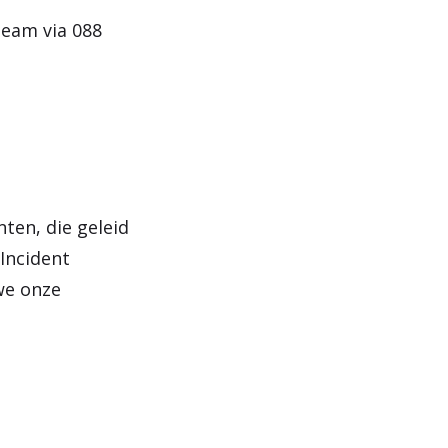
team via 088
ten, die geleid
Incident
we onze