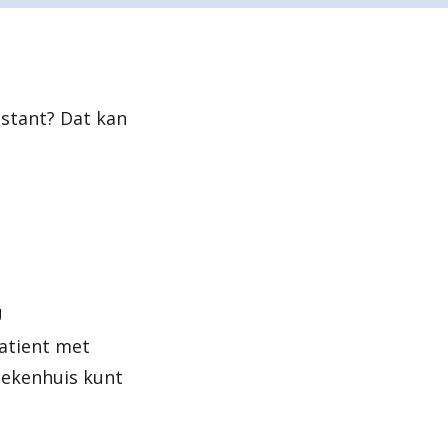
e
n
istant? Dat kan
U
atient met
iekenhuis kunt