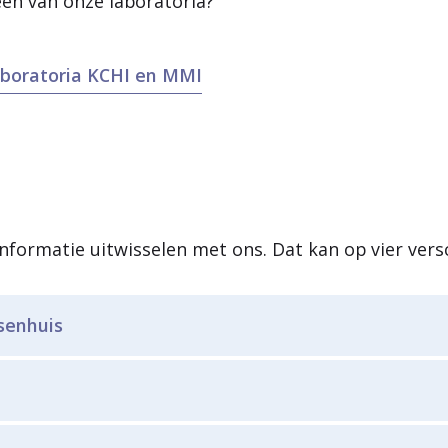
een van onze laboratoria?
 laboratoria KCHI en MMI
 informatie uitwisselen met ons. Dat kan op vier ver
senhuis
ng hebben tot de medische informatie van uw patiën
ieven en uitslagen van laboratorium onderzoek digit