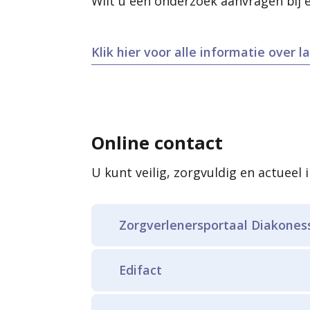
Wilt u een onderzoek aanvragen bij 
Klik hier voor alle informatie over
Online contact
U kunt veilig, zorgvuldig en actueel
Zorgverlenersportaal Diakones
U kunt als huisarts snel toega
Edifact
Zorgverlenersportaal
.
U kunt onze medische patiëntbr