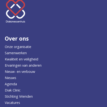
K
e
e
r
Over ons
t
e
Onze organisatie
Samenwerken
r
Kwaliteit en veiligheid
u
Ervaringen van anderen
Nieuw- en verbouw
g
Nieuws
n
Agenda
a
Diak Clinic
Stichting Vrienden
a
Vacatures
r