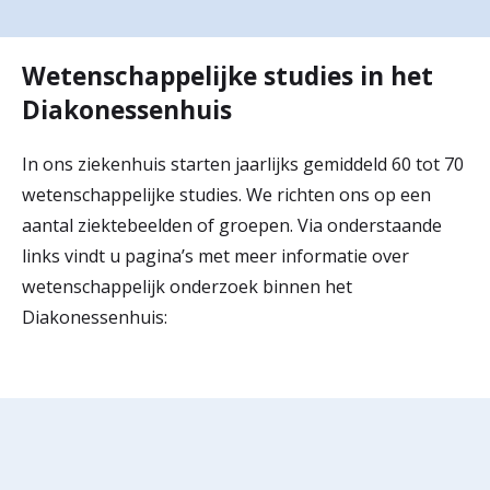
r
Werken & Leren bij
d
Wetenschappelijke studies in het
e
Diakonessenhuis
Zorgverleners
h
In ons ziekenhuis starten jaarlijks gemiddeld 60 tot 70
o
wetenschappelijke studies. We richten ons op een
m
aantal ziektebeelden of groepen. Via onderstaande
links vindt u pagina’s met meer informatie over
e
wetenschappelijk onderzoek binnen het
p
Diakonessenhuis:
a
g
e