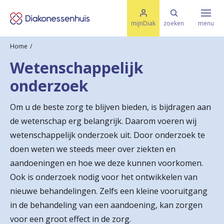
M
K
e
mijnDiak
zoeken
menu
n
e
u
Home
s
Specialismen & Afdelingen
e
Wetenschappelijk
l
u
r
onderzoek
i
t
t
Ziektes & Aandoeningen
e
Om u de beste zorg te blijven bieden, is bijdragen aan
e
n
de wetenschap erg belangrijk. Daarom voeren wij
r
Uw bezoek
wetenschappelijk onderzoek uit. Door onderzoek te
u
doen weten we steeds meer over ziekten en
aandoeningen en hoe we deze kunnen voorkomen.
g
Spoed
Ook is onderzoek nodig voor het ontwikkelen van
n
nieuwe behandelingen. Zelfs een kleine vooruitgang
a
in de behandeling van een aandoening, kan zorgen
Translate
a
voor een groot effect in de zorg.