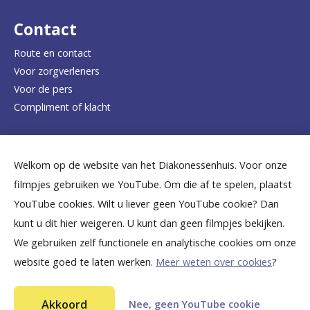
d
Contact
e
Route en contact
Voor zorgverleners
h
Voor de pers
o
Compliment of klacht
m
e
Dicht bij jou
Welkom op de website van het Diakonessenhuis. Voor onze
p
filmpjes gebruiken we YouTube. Om die af te spelen, plaatst
a
B
B
B
B
B
YouTube cookies. Wilt u liever geen YouTube cookie? Dan
g
kunt u dit hier weigeren. U kunt dan geen filmpjes bekijken.
e
e
e
e
e
We gebruiken zelf functionele en analytische cookies om onze
e
k
k
k
k
k
website goed te laten werken.
Meer weten over cookies
?
i
i
i
i
i
©
2026
Diakonessenhuis Utrecht—Zeist—Doorn
j
j
j
j
j
Akkoord
Nee, geen YouTube cookie
Aansprakelijkheid