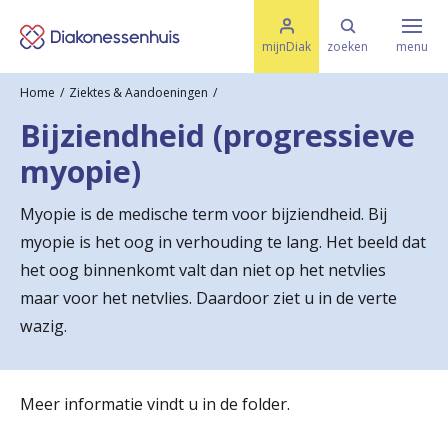
M
K
e
mijnDiak
zoeken
menu
n
e
u
Home
Ziektes & Aandoeningen
s
Specialismen & Afdelingen
e
Bijziendheid (progressieve
l
u
r
myopie)
i
t
t
Ziektes & Aandoeningen
e
Myopie is de medische term voor bijziendheid. Bij
e
n
myopie is het oog in verhouding te lang. Het beeld dat
r
Uw bezoek
het oog binnenkomt valt dan niet op het netvlies
u
maar voor het netvlies. Daardoor ziet u in de verte
wazig.
g
Spoed
n
a
Meer informatie vindt u in de folder.
Translate
a