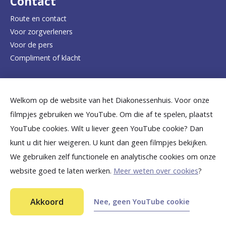
Contact
e
Route en contact
Voor zorgverleners
h
Voor de pers
o
Compliment of klacht
m
e
Dicht bij jou
Welkom op de website van het Diakonessenhuis. Voor onze
p
filmpjes gebruiken we YouTube. Om die af te spelen, plaatst
a
B
B
B
B
B
YouTube cookies. Wilt u liever geen YouTube cookie? Dan
g
kunt u dit hier weigeren. U kunt dan geen filmpjes bekijken.
e
e
e
e
e
We gebruiken zelf functionele en analytische cookies om onze
e
k
k
k
k
k
website goed te laten werken.
Meer weten over cookies
?
i
i
i
i
i
©
2026
Diakonessenhuis Utrecht—Zeist—Doorn
j
j
j
j
j
Akkoord
Nee, geen YouTube cookie
Aansprakelijkheid
k
k
k
k
k
Toegankelijkheid
Privacy