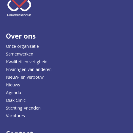
e
e
r
Over ons
t
e
Onze organisatie
Samenwerken
r
Kwaliteit en veiligheid
u
Ervaringen van anderen
Nieuw- en verbouw
g
Nieuws
n
Agenda
a
Diak Clinic
Stichting Vrienden
a
Vacatures
r
d