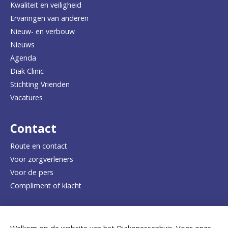
Kwaliteit en veiligheid
u
Ervaringen van anderen
Nieuw- en verbouw
g
Nieuws
n
Agenda
a
Diak Clinic
Stichting Vrienden
a
Vacatures
r
d
Contact
e
Route en contact
Voor zorgverleners
h
Voor de pers
o
Compliment of klacht
m
e
Dicht bij jou