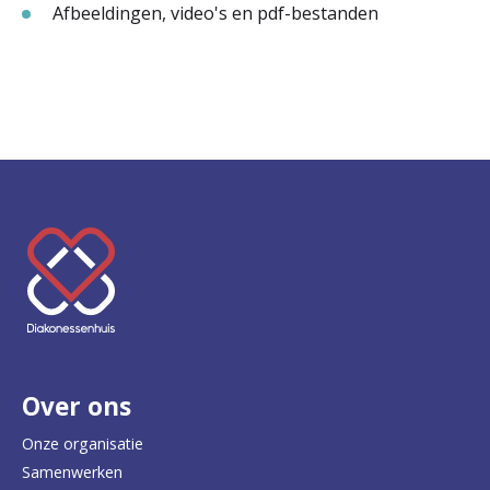
Afbeeldingen, video's en pdf-bestanden
K
e
e
r
Over ons
t
e
Onze organisatie
Samenwerken
r