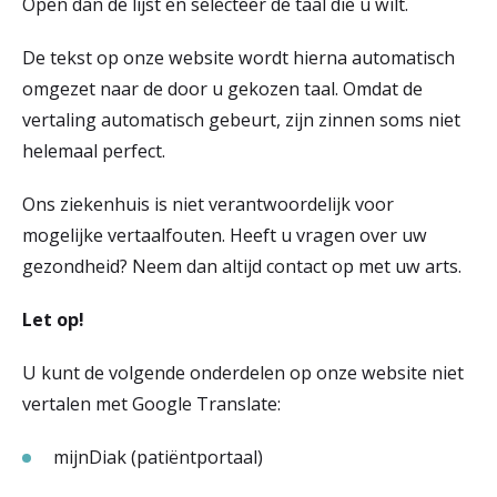
Open dan de lijst en selecteer de taal die u wilt.
r
Werken & Leren bij
De tekst op onze website wordt hierna automatisch
d
omgezet naar de door u gekozen taal. Omdat de
e
vertaling automatisch gebeurt, zijn zinnen soms niet
Zorgverleners
h
helemaal perfect.
o
Ons ziekenhuis is niet verantwoordelijk voor
m
mogelijke vertaalfouten. Heeft u vragen over uw
e
gezondheid? Neem dan altijd contact op met uw arts.
p
Let op!
a
U kunt de volgende onderdelen op onze website niet
g
vertalen met Google Translate:
e
mijnDiak (patiëntportaal)