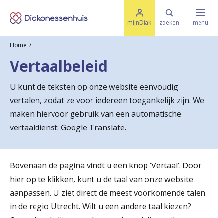
M
K
e
mijnDiak
zoeken
menu
n
e
u
Home
s
Specialismen & Afdelingen
e
Vertaalbeleid
l
u
r
i
U kunt de teksten op onze website eenvoudig
t
t
Ziektes & Aandoeningen
vertalen, zodat ze voor iedereen toegankelijk zijn. We
e
e
n
maken hiervoor gebruik van een automatische
r
vertaaldienst: Google Translate.
Uw bezoek
u
g
Bovenaan de pagina vindt u een knop ‘Vertaal’. Door
Spoed
n
hier op te klikken, kunt u de taal van onze website
aanpassen. U ziet direct de meest voorkomende talen
a
Translate
in de regio Utrecht. Wilt u een andere taal kiezen?
a