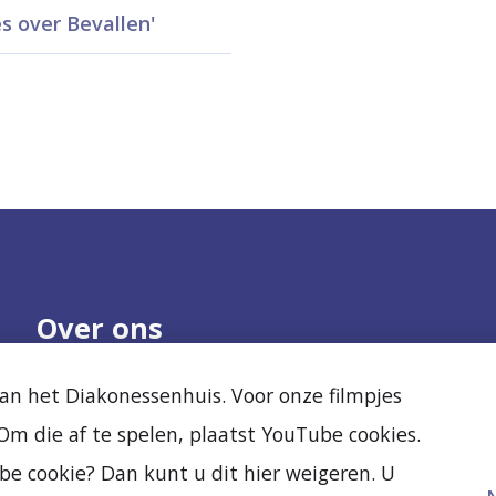
s over Bevallen'
Over ons
Onze organisatie
Nieuws
n het Diakonessenhuis. Voor onze filmpjes
Samenwerken
Agenda
m die af te spelen, plaatst YouTube cookies.
Kwaliteit en veiligheid
Diak Clinic
Ervaringen van
Stichting Vrienden
be cookie? Dan kunt u dit hier weigeren. U
anderen
Vacatures