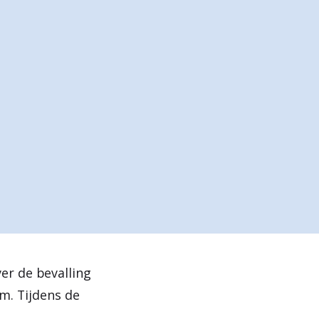
e
n
er de bevalling
m. Tijdens de