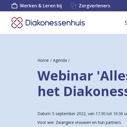
Werken & Leren bij
Zorgverleners
K
e
e
r
Home
Agenda
t
Webinar 'Alle
e
r
het Diakones
u
g
n
Datum: 5 september 2022, van 17.30 tot 19.30 u
Voor wie: Zwangere vrouwen en hun partners
a