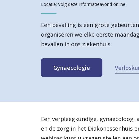
Locatie: Volg deze informatieavond online
a
r
Een bevalling is een grote gebeurte
d
organiseren we elke eerste maanda
e
bevallen in ons ziekenhuis.
h
o
Verlosk
Gynaecologie
m
e
p
a
Een verpleegkundige, gynaecoloog, an
g
en de zorg in het Diakonessenhuis e
e
webinar kunt u vragen stellen aan o