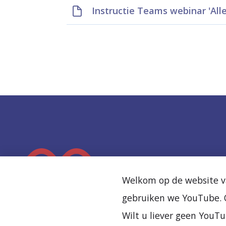
Instructie Teams webinar 'Alle
K
e
Welkom op de website va
e
gebruiken we YouTube. O
r
Wilt u liever geen YouTu