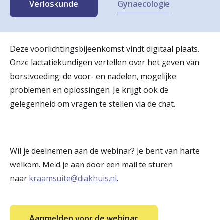
Gynaecologie
Verloskunde
r
Werken & Leren bij
d
e
Deze voorlichtingsbijeenkomst vindt digitaal plaats.
Zorgverleners
Onze lactatiekundigen vertellen over het geven van
h
borstvoeding: de voor- en nadelen, mogelijke
o
problemen en oplossingen. Je krijgt ook de
m
gelegenheid om vragen te stellen via de chat.
e
p
Wil je deelnemen aan de webinar? Je bent van harte
a
welkom. Meld je aan door een mail te sturen
g
naar
kraamsuite@diakhuis.nl
.
e
Aanmelden voor de webinar