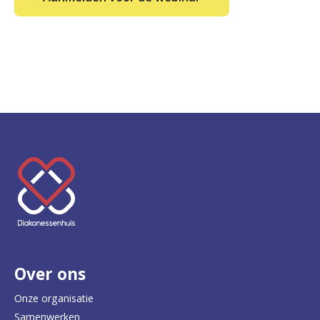
K
e
e
r
Over ons
t
e
Onze organisatie
Samenwerken