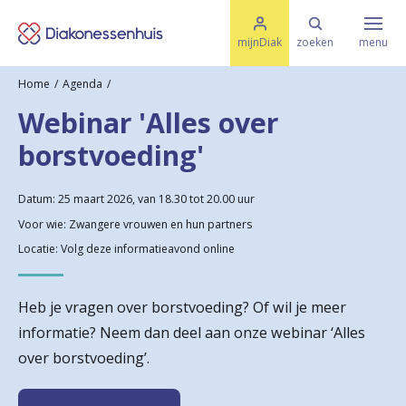
M
K
e
mijnDiak
zoeken
menu
n
e
u
Home
Agenda
s
Specialismen & Afdelingen
e
Webinar 'Alles over
l
u
r
borstvoeding'
i
t
t
Ziektes & Aandoeningen
e
e
Datum: 25 maart 2026, van 18.30 tot 20.00 uur
n
Voor wie: Zwangere vrouwen en hun partners
r
Uw bezoek
Locatie: Volg deze informatieavond online
u
g
Heb je vragen over borstvoeding? Of wil je meer
Spoed
n
informatie? Neem dan deel aan onze webinar ‘Alles
over borstvoeding’.
a
Translate
a