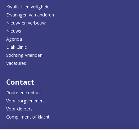
r
Kwaliteit en veiligheid
u
Ervaringen van anderen
Nieuw- en verbouw
g
Nieuws
n
Agenda
a
Diak Clinic
Stichting Vrienden
a
Vacatures
r
d
Contact
e
Route en contact
Voor zorgverleners
h
Voor de pers
o
Compliment of klacht
m
e
Dicht bij jou