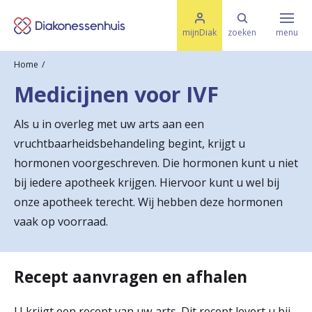
M
K
e
mijnDiak
zoeken
menu
n
e
u
Home
s
Specialismen & Afdelingen
e
Medicijnen voor IVF
l
u
r
i
Als u in overleg met uw arts aan een
t
t
Ziektes & Aandoeningen
vruchtbaarheidsbehandeling begint, krijgt u
e
e
n
hormonen voorgeschreven. Die hormonen kunt u niet
r
bij iedere apotheek krijgen. Hiervoor kunt u wel bij
Uw bezoek
onze apotheek terecht. Wij hebben deze hormonen
u
vaak op voorraad.
g
Spoed
n
Recept aanvragen en afhalen
a
Translate
a
U krijgt een recept van uw arts. Dit recept levert u bij