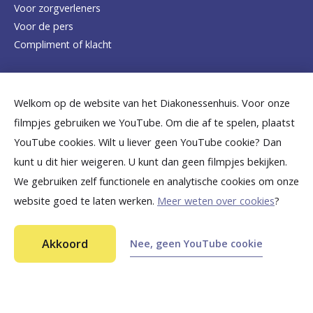
Voor zorgverleners
h
Voor de pers
o
Compliment of klacht
m
e
Dicht bij jou
Welkom op de website van het Diakonessenhuis. Voor onze
p
filmpjes gebruiken we YouTube. Om die af te spelen, plaatst
a
B
B
B
B
B
YouTube cookies. Wilt u liever geen YouTube cookie? Dan
g
kunt u dit hier weigeren. U kunt dan geen filmpjes bekijken.
e
e
e
e
e
We gebruiken zelf functionele en analytische cookies om onze
e
k
k
k
k
k
website goed te laten werken.
Meer weten over cookies
?
i
i
i
i
i
©
2026
Diakonessenhuis Utrecht—Zeist—Doorn
j
j
j
j
j
Akkoord
Nee, geen YouTube cookie
Aansprakelijkheid
k
k
k
k
k
Toegankelijkheid
Privacy
o
o
o
o
o