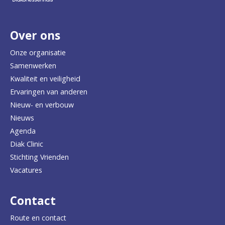
r
Over ons
t
e
Onze organisatie
Samenwerken
r
Kwaliteit en veiligheid
u
Ervaringen van anderen
Nieuw- en verbouw
g
Nieuws
n
Agenda
a
Diak Clinic
Stichting Vrienden
a
Vacatures
r
d
Contact
e
Route en contact