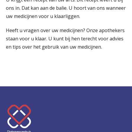
r
ons in. Dat kan aan de balie. U hoort van ons wanneer
Werken & Leren bij
uw medicijnen voor u klaarliggen.
d
e
Heeft u vragen over uw medicijnen? Onze apothekers
Zorgverleners
staan voor u klaar. U kunt bij hen terecht voor advies
h
en tips over het gebruik van uw medicijnen.
o
m
e
p
a
g
K
e
e
e