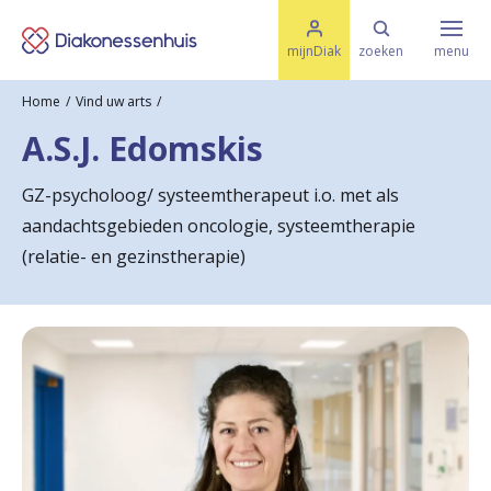
M
K
e
mijnDiak
zoeken
menu
n
e
u
Home
Vind uw arts
s
Specialismen & Afdelingen
e
A.S.J. Edomskis
l
u
r
i
GZ-psycholoog/ systeemtherapeut i.o. met als
t
t
Ziektes & Aandoeningen
aandachtsgebieden oncologie, systeemtherapie
e
e
n
(relatie- en gezinstherapie)
r
Uw bezoek
u
g
Spoed
n
a
Translate
a