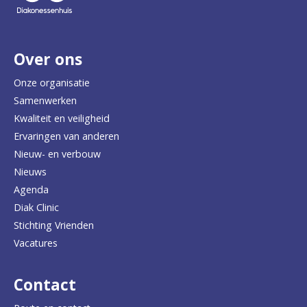
e
r
Over ons
t
e
Onze organisatie
Samenwerken
r
Kwaliteit en veiligheid
u
Ervaringen van anderen
Nieuw- en verbouw
g
Nieuws
n
Agenda
a
Diak Clinic
Stichting Vrienden
a
Vacatures
r
d
Contact
e