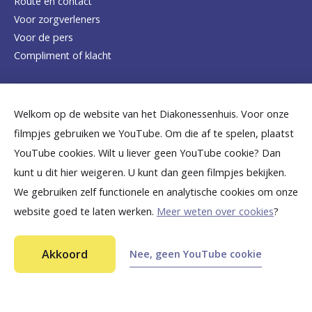
Route en contact
Voor zorgverleners
h
Voor de pers
o
Compliment of klacht
m
e
Dicht bij jou
Welkom op de website van het Diakonessenhuis. Voor onze
p
filmpjes gebruiken we YouTube. Om die af te spelen, plaatst
a
B
B
B
B
B
YouTube cookies. Wilt u liever geen YouTube cookie? Dan
g
kunt u dit hier weigeren. U kunt dan geen filmpjes bekijken.
e
e
e
e
e
We gebruiken zelf functionele en analytische cookies om onze
e
k
k
k
k
k
website goed te laten werken.
Meer weten over cookies
?
i
i
i
i
i
©
2026
Diakonessenhuis Utrecht—Zeist—Doorn
j
j
j
j
j
Akkoord
Nee, geen YouTube cookie
Aansprakelijkheid
k
k
k
k
k
Toegankelijkheid
Privacy
o
o
o
o
o