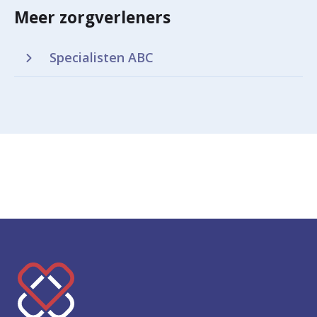
Meer zorgverleners
Specialisten ABC
K
e