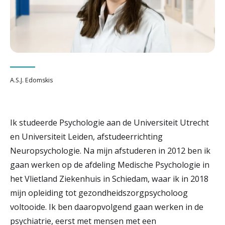
r
Werken & Leren bij
d
e
Zorgverleners
h
A.S.J. Edomskis
o
m
e
Ik studeerde Psychologie aan de Universiteit Utrecht
en Universiteit Leiden, afstudeerrichting
p
Neuropsychologie. Na mijn afstuderen in 2012 ben ik
a
gaan werken op de afdeling Medische Psychologie in
g
het Vlietland Ziekenhuis in Schiedam, waar ik in 2018
e
mijn opleiding tot gezondheidszorgpsycholoog
voltooide. Ik ben daaropvolgend gaan werken in de
psychiatrie, eerst met mensen met een