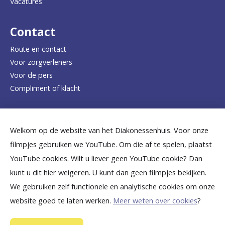
Vacatures
r
d
Contact
e
Route en contact
Voor zorgverleners
h
Voor de pers
o
Compliment of klacht
m
e
Dicht bij jou
Welkom op de website van het Diakonessenhuis. Voor onze
p
filmpjes gebruiken we YouTube. Om die af te spelen, plaatst
a
B
B
B
B
B
YouTube cookies. Wilt u liever geen YouTube cookie? Dan
g
kunt u dit hier weigeren. U kunt dan geen filmpjes bekijken.
e
e
e
e
e
We gebruiken zelf functionele en analytische cookies om onze
e
k
k
k
k
k
website goed te laten werken.
Meer weten over cookies
?
i
i
i
i
i
©
2026
Diakonessenhuis Utrecht—Zeist—Doorn