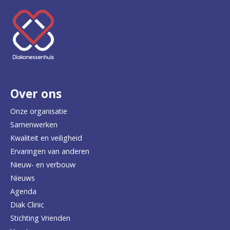
K
e
e
r
Over ons
t
e
Onze organisatie
Samenwerken
r
Kwaliteit en veiligheid
u
Ervaringen van anderen
Nieuw- en verbouw
g
Nieuws
n
Agenda
a
Diak Clinic
Stichting Vrienden
a