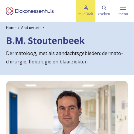
M
K
e
mijnDiak
zoeken
menu
n
e
u
Home
Vind uw arts
s
Specialismen & Afdelingen
e
B.M. Stoutenbeek
l
u
r
i
Dermatoloog, met als aandachtsgebieden: dermato-
t
t
Ziektes & Aandoeningen
chirurgie, flebologie en blaarziekten.
e
e
n
r
Uw bezoek
u
g
Spoed
n
a
Translate
a