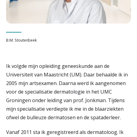
r
Werken & Leren bij
d
e
Zorgverleners
h
B.M. Stoutenbeek
o
m
Ik volgde mijn opleiding geneeskunde aan de
e
Universiteit van Maastricht (UM). Daar behaalde ik in
2005 mijn artsexamen. Daarna werd ik aangenomen
p
voor de specialisatie dermatologie in het UMC
a
Groningen onder leiding van prof. Jonkman. Tijdens
g
mijn specialisatie verdiepte ik me in de blaarziekten
e
ofwel de bulleuze dermatosen en de spataderleer.
Vanaf 2011 sta ik geregistreerd als dermatoloog. Ik