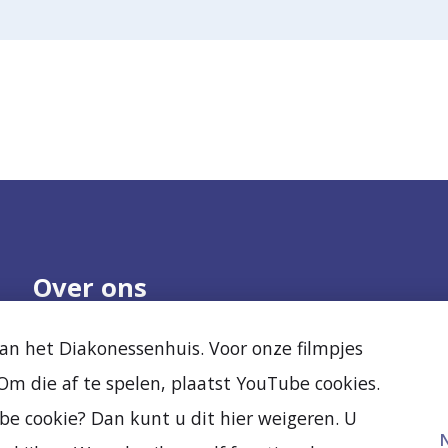
Over ons
Onze organisatie
Nieuws
n het Diakonessenhuis. Voor onze filmpjes
Samenwerken
Agenda
m die af te spelen, plaatst YouTube cookies.
Kwaliteit en veiligheid
Diak Clinic
Ervaringen van
Stichting Vrienden
be cookie? Dan kunt u dit hier weigeren. U
anderen
Vacatures