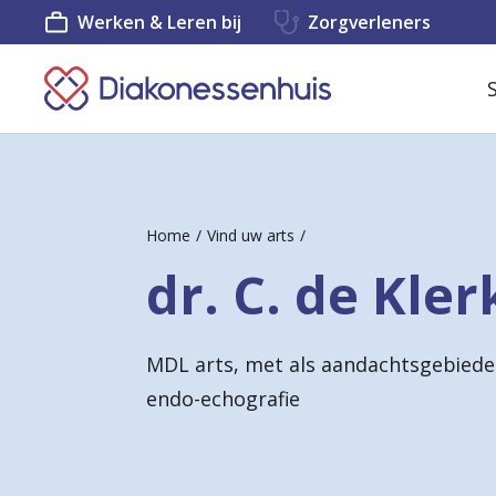
Werken & Leren bij
Zorgverleners
K
e
e
r
Home
Vind uw arts
t
dr. C. de Kler
e
r
MDL arts, met als aandachtsgebieden:
u
endo-echografie
g
n
a