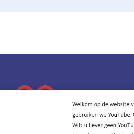
K
e
Welkom op de website va
e
gebruiken we YouTube. O
r
Wilt u liever geen YouTu
t