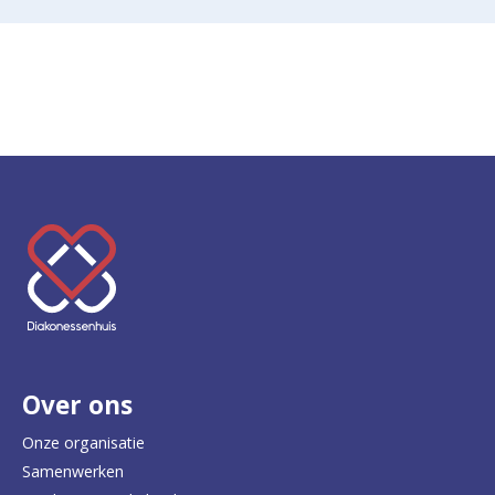
K
e
e
r
Over ons
t
e
Onze organisatie
Samenwerken
r