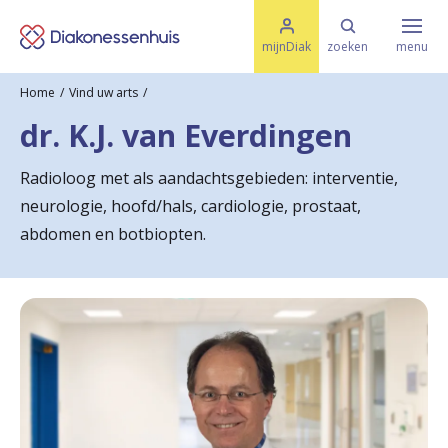
M
K
e
mijnDiak
zoeken
menu
n
e
u
Home
Vind uw arts
s
Specialismen & Afdelingen
e
dr. K.J. van Everdingen
l
u
r
i
Radioloog met als aandachtsgebieden: interventie,
t
t
Ziektes & Aandoeningen
neurologie, hoofd/hals, cardiologie, prostaat,
e
e
n
abdomen en botbiopten.
r
Uw bezoek
u
g
Spoed
n
a
Translate
a