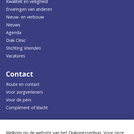
Kwaliteit en veiligheid
u
Ervaringen van anderen
Nieuw- en verbouw
g
Nieuws
n
Agenda
a
Diak Clinic
Stichting Vrienden
a
Vacatures
r
d
Contact
e
Route en contact
Voor zorgverleners
h
Voor de pers
o
Compliment of klacht
m
e
Dicht bij jou
Welkom op de website van het Diakonessenhuis. Voor onze