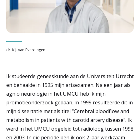
r
Werken & Leren bij
d
e
Zorgverleners
h
dr. K.J. van Everdingen
o
m
e
Ik studeerde geneeskunde aan de Universiteit Utrecht
en behaalde in 1995 mijn artsexamen. Na een jaar als
p
agnio neurologie in het UMCU heb ik mijn
a
promotieonderzoek gedaan. In 1999 resulteerde dit in
g
mijn dissertatie met als titel “Cerebral bloodflow and
e
metabolism in patients with carotid artery disease”. Ik
werd in het UMCU opgeleid tot radioloog tussen 1998
en 2003. In die periode ben ik ook 2 jaar werkzaam