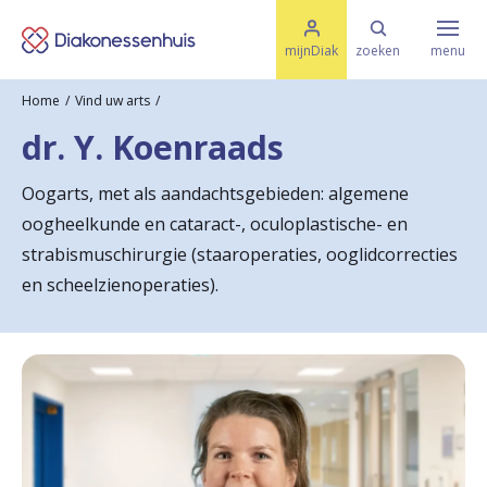
M
K
e
mijnDiak
zoeken
menu
n
e
u
Home
Vind uw arts
s
Specialismen & Afdelingen
e
dr. Y. Koenraads
l
u
r
i
Oogarts, met als aandachtsgebieden: algemene
t
t
Ziektes & Aandoeningen
oogheelkunde en cataract-, oculoplastische- en
e
e
n
strabismuschirurgie (staaroperaties, ooglidcorrecties
r
en scheelzienoperaties).
Uw bezoek
u
g
Spoed
n
a
Translate
a