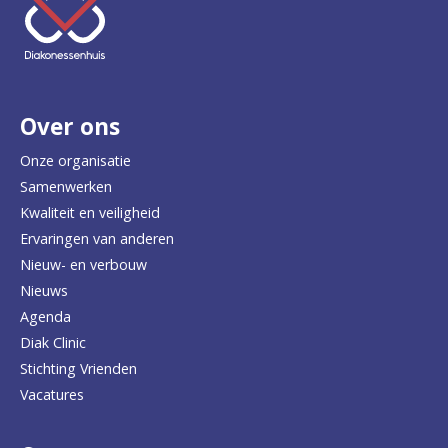
e
e
r
Over ons
t
e
Onze organisatie
Samenwerken
r
Kwaliteit en veiligheid
u
Ervaringen van anderen
Nieuw- en verbouw
g
Nieuws
n
Agenda
a
Diak Clinic
Stichting Vrienden
a
Vacatures
r
d