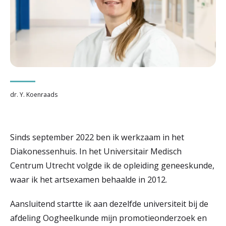
r
Werken & Leren bij
d
e
Zorgverleners
h
o
dr. Y. Koenraads
m
e
Sinds september 2022 ben ik werkzaam in het
p
Diakonessenhuis. In het Universitair Medisch
a
Centrum Utrecht volgde ik de opleiding geneeskunde,
g
waar ik het artsexamen behaalde in 2012.
e
Aansluitend startte ik aan dezelfde universiteit bij de
afdeling Oogheelkunde mijn promotieonderzoek en