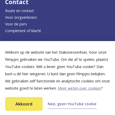
Contact
e
Route en contact
Voor zorgverleners
h
Voor de pers
o
Compliment of klacht
m
e
Dicht bij jou
Welkom op de website van het Diakonessenhuis. Voor onze
p
filmpjes gebruiken we YouTube. Om die af te spelen, plaatst
a
B
B
B
B
B
YouTube cookies. Wilt u liever geen YouTube cookie? Dan
g
kunt u dit hier weigeren. U kunt dan geen filmpjes bekijken.
e
e
e
e
e
We gebruiken zelf functionele en analytische cookies om onze
e
k
k
k
k
k
website goed te laten werken.
Meer weten over cookies
?
i
i
i
i
i
©
2026
Diakonessenhuis Utrecht—Zeist—Doorn
j
j
j
j
j
Akkoord
Nee, geen YouTube cookie
Aansprakelijkheid
k
k
k
k
k
Toegankelijkheid