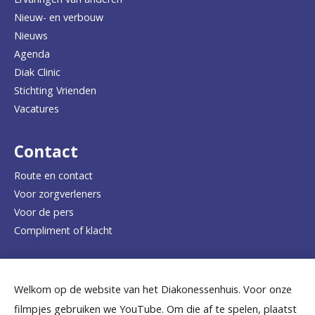
Nieuw- en verbouw
g
Nieuws
n
Agenda
a
Diak Clinic
Stichting Vrienden
a
Vacatures
r
d
Contact
e
Route en contact
Voor zorgverleners
h
Voor de pers
o
Compliment of klacht
m
e
Dicht bij jou
Welkom op de website van het Diakonessenhuis. Voor onze
p
filmpjes gebruiken we YouTube. Om die af te spelen, plaatst