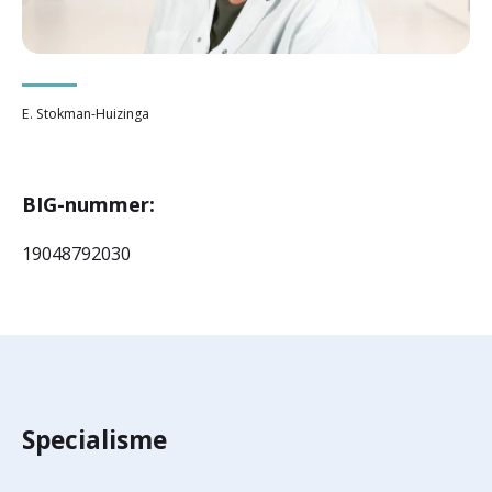
r
Werken & Leren bij
d
e
E. Stokman-Huizinga
Zorgverleners
h
o
BIG-nummer:
m
19048792030
e
p
a
g
e
Specialisme