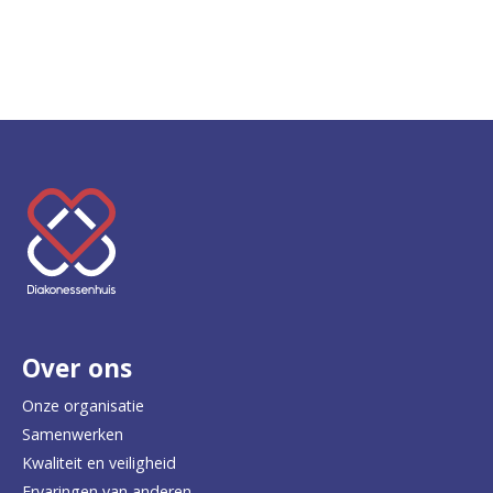
K
e
e
r
Over ons
t
e
Onze organisatie
Samenwerken
r
Kwaliteit en veiligheid
u
Ervaringen van anderen