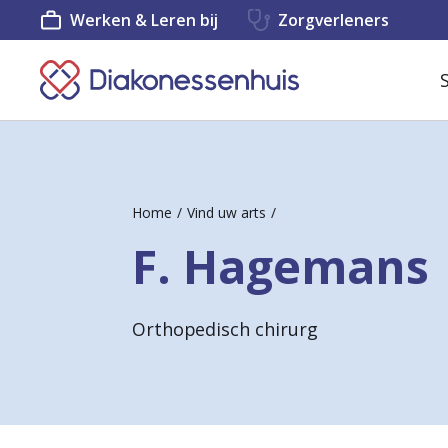
Werken & Leren bij
Zorgverleners
K
e
e
r
Home
Vind uw arts
t
F. Hagemans
e
r
Orthopedisch chirurg
u
g
n
a