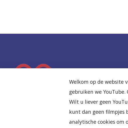
K
e
Welkom op de website va
e
gebruiken we YouTube. O
r
Wilt u liever geen YouTu
t
kunt dan geen filmpjes b
e
analytische cookies om 