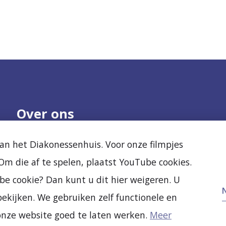
Over ons
Onze organisatie
Nieuws
n het Diakonessenhuis. Voor onze filmpjes
Samenwerken
Agenda
m die af te spelen, plaatst YouTube cookies.
Kwaliteit en veiligheid
Diak Clinic
Ervaringen van
Stichting Vrienden
be cookie? Dan kunt u dit hier weigeren. U
anderen
Vacatures
ekijken. We gebruiken zelf functionele en
Nieuw- en verbouw
onze website goed te laten werken.
Meer