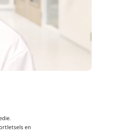
edie.
ortletsels en