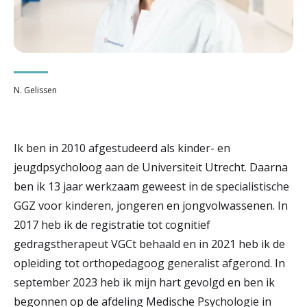
r
Werken & Leren bij
d
e
Zorgverleners
h
N. Gelissen
o
m
Ik ben in 2010 afgestudeerd als kinder- en
e
jeugdpsycholoog aan de Universiteit Utrecht. Daarna
ben ik 13 jaar werkzaam geweest in de specialistische
p
GGZ voor kinderen, jongeren en jongvolwassenen. In
a
2017 heb ik de registratie tot cognitief
g
gedragstherapeut VGCt behaald en in 2021 heb ik de
e
opleiding tot orthopedagoog generalist afgerond. In
september 2023 heb ik mijn hart gevolgd en ben ik
begonnen op de afdeling Medische Psychologie in