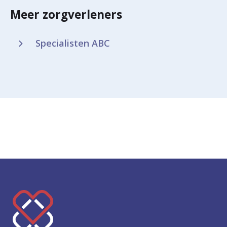
Meer zorgverleners
Specialisten ABC
K
e