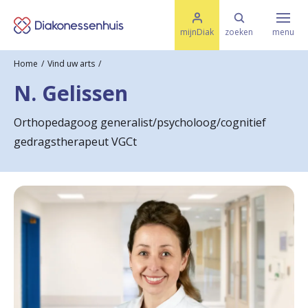
M
K
e
mijnDiak
zoeken
menu
n
e
u
Home
Vind uw arts
s
Specialismen & Afdelingen
e
N. Gelissen
l
u
r
i
Orthopedagoog generalist/psycholoog/cognitief
t
t
Ziektes & Aandoeningen
gedragstherapeut VGCt
e
e
n
r
Uw bezoek
u
g
Spoed
n
a
Translate
a