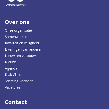
e
r
Over ons
t
e
Onze organisatie
Samenwerken
r
Kwaliteit en veiligheid
u
Ervaringen van anderen
Nieuw- en verbouw
g
Nieuws
n
Agenda
a
Diak Clinic
Stichting Vrienden
a
Vacatures
r
d
Contact
e