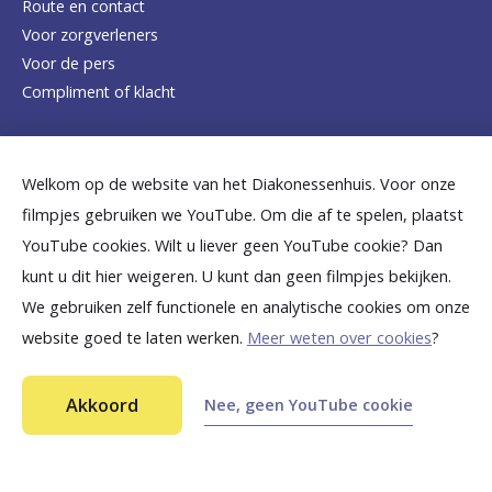
Route en contact
Voor zorgverleners
h
Voor de pers
o
Compliment of klacht
m
e
Dicht bij jou
Welkom op de website van het Diakonessenhuis. Voor onze
p
filmpjes gebruiken we YouTube. Om die af te spelen, plaatst
a
B
B
B
B
B
YouTube cookies. Wilt u liever geen YouTube cookie? Dan
g
kunt u dit hier weigeren. U kunt dan geen filmpjes bekijken.
e
e
e
e
e
We gebruiken zelf functionele en analytische cookies om onze
e
k
k
k
k
k
website goed te laten werken.
Meer weten over cookies
?
i
i
i
i
i
©
2026
Diakonessenhuis Utrecht—Zeist—Doorn
j
j
j
j
j
Akkoord
Nee, geen YouTube cookie
Aansprakelijkheid
k
k
k
k
k
Toegankelijkheid
Privacy
o
o
o
o
o