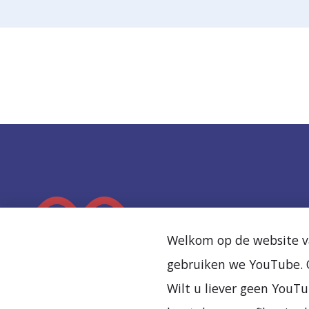
K
e
Welkom op de website va
e
gebruiken we YouTube. O
r
Wilt u liever geen YouTu
t