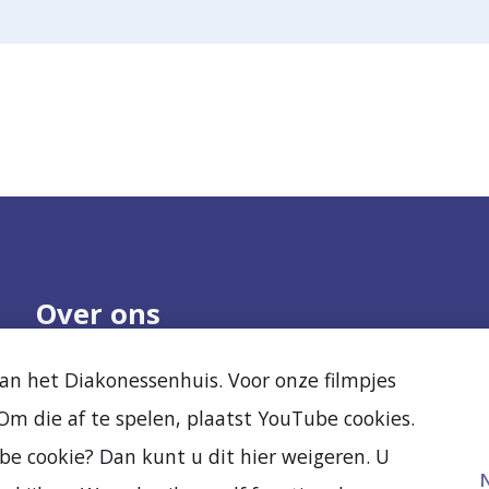
Over ons
Onze organisatie
Nieuws
n het Diakonessenhuis. Voor onze filmpjes
Samenwerken
Agenda
m die af te spelen, plaatst YouTube cookies.
Kwaliteit en veiligheid
Diak Clinic
Ervaringen van
Stichting Vrienden
be cookie? Dan kunt u dit hier weigeren. U
anderen
Vacatures