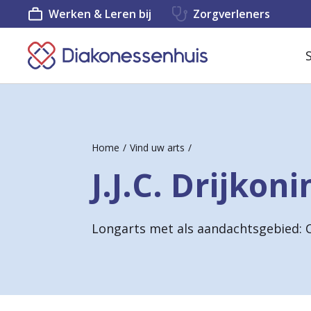
Werken & Leren bij
Zorgverleners
K
e
e
r
Home
Vind uw arts
t
J.J.C. Drijkon
e
r
Longarts met als aandachtsgebied: 
u
g
n
a