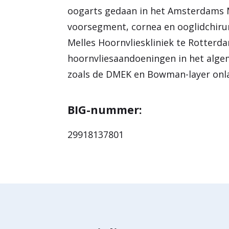
oogarts gedaan in het Amsterdams 
voorsegment, cornea en ooglidchirur
Melles Hoornvlieskliniek te Rotterd
hoornvliesaandoeningen in het algem
zoals de DMEK en Bowman-layer onla
BIG-nummer:
29918137801