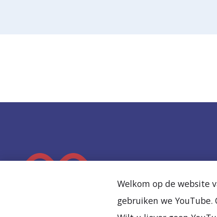
K
e
Welkom op de website va
e
gebruiken we YouTube. O
r