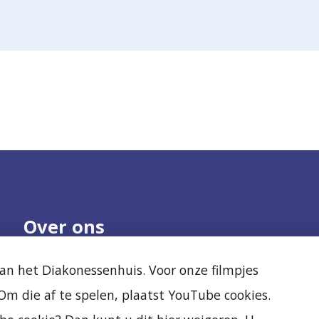
Over ons
Onze organisatie
Nieuws
n het Diakonessenhuis. Voor onze filmpjes
Samenwerken
Agenda
m die af te spelen, plaatst YouTube cookies.
Kwaliteit en veiligheid
Diak Clinic
Ervaringen van
Stichting Vrienden