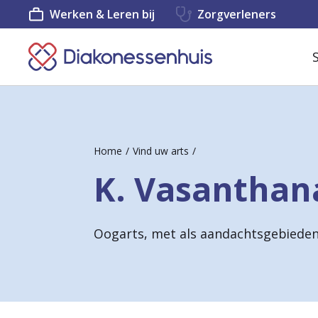
Werken & Leren bij
Zorgverleners
K
e
e
r
Home
Vind uw arts
t
K. Vasantha
e
r
Oogarts, met als aandachtsgebieden
u
g
n
a