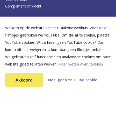
o
Compliment of klacht
m
e
Dicht bij jou
Welkom op de website van het Diakonessenhuis. Voor onze
p
filmpjes gebruiken we YouTube. Om die af te spelen, plaatst
a
B
B
B
B
B
YouTube cookies. Wilt u liever geen YouTube cookie? Dan
g
kunt u dit hier weigeren. U kunt dan geen filmpjes bekijken.
e
e
e
e
e
We gebruiken zelf functionele en analytische cookies om onze
e
k
k
k
k
k
website goed te laten werken.
Meer weten over cookies
?
i
i
i
i
i
©
2026
Diakonessenhuis Utrecht—Zeist—Doorn
j
j
j
j
j
Akkoord
Nee, geen YouTube cookie
Aansprakelijkheid
k
k
k
k
k
Toegankelijkheid
Privacy
o
o
o
o
o
n
n
n
n
n
s
s
s
s
s