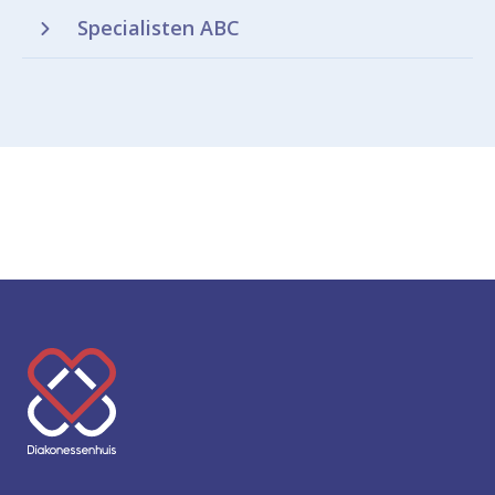
Specialisten ABC
K
e
e
r