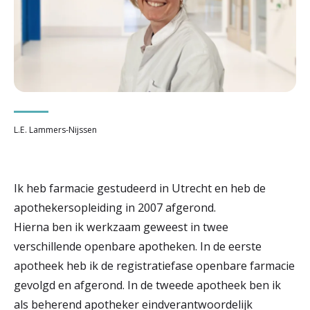
r
Werken & Leren bij
d
e
Zorgverleners
h
o
L.E. Lammers-Nijssen
m
e
Ik heb farmacie gestudeerd in Utrecht en heb de
p
apothekersopleiding in 2007 afgerond.
a
Hierna ben ik werkzaam geweest in twee
g
verschillende openbare apotheken. In de eerste
e
apotheek heb ik de registratiefase openbare farmacie
gevolgd en afgerond. In de tweede apotheek ben ik
als beherend apotheker eindverantwoordelijk