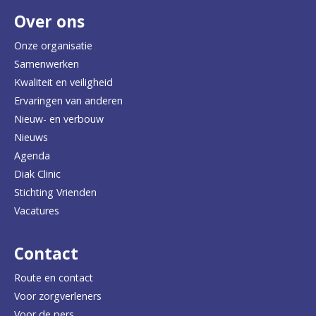
Over ons
t
e
Onze organisatie
Samenwerken
r
Kwaliteit en veiligheid
u
Ervaringen van anderen
Nieuw- en verbouw
g
Nieuws
n
Agenda
a
Diak Clinic
Stichting Vrienden
a
Vacatures
r
d
Contact
e
Route en contact
Voor zorgverleners
h
Voor de pers