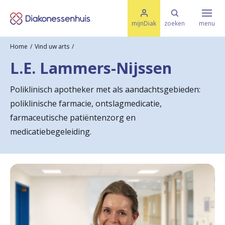
M
K
e
mijnDiak
zoeken
menu
n
e
u
Home
Vind uw arts
s
Specialismen & Afdelingen
e
L.E. Lammers-Nijssen
l
u
r
i
Poliklinisch apotheker met als aandachtsgebieden:
t
t
Ziektes & Aandoeningen
poliklinische farmacie, ontslagmedicatie,
e
e
n
farmaceutische patiëntenzorg en
r
medicatiebegeleiding.
Uw bezoek
u
g
Spoed
n
a
Translate
a