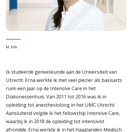
r
Werken & Leren bij
d
e
Zorgverleners
h
M. Kok
o
m
e
Ik studeerde geneeskunde aan de Universiteit van
Utrecht. Erna werkte ik met veel plezier als basisarts
p
ruim een jaar op de Intensive Care in het
a
Diakonessenhuis. Van 2011 tot 2016 was ik in
g
opleiding tot anesthesioloog in het UMC Utrecht.
e
Aansluitend volgde ik het fellowship Intensive Care,
waarbij ik in 2018 de opleiding tot intensivist
afrondde. Erna werkte ik in het Haaglanden Medisch