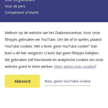
h
Voor de pers
o
Compliment of klacht
m
e
Dicht bij jou
Welkom op de website van het Diakonessenhuis. Voor onze
p
filmpjes gebruiken we YouTube. Om die af te spelen, plaatst
a
B
B
B
B
B
YouTube cookies. Wilt u liever geen YouTube cookie? Dan
g
kunt u dit hier weigeren. U kunt dan geen filmpjes bekijken.
e
e
e
e
e
We gebruiken zelf functionele en analytische cookies om onze
e
k
k
k
k
k
website goed te laten werken.
Meer weten over cookies
?
i
i
i
i
i
©
2026
Diakonessenhuis Utrecht—Zeist—Doorn
j
j
j
j
j
Akkoord
Nee, geen YouTube cookie
Aansprakelijkheid
k
k
k
k
k
Toegankelijkheid
Privacy
o
o
o
o
o
n
n
n
n
n