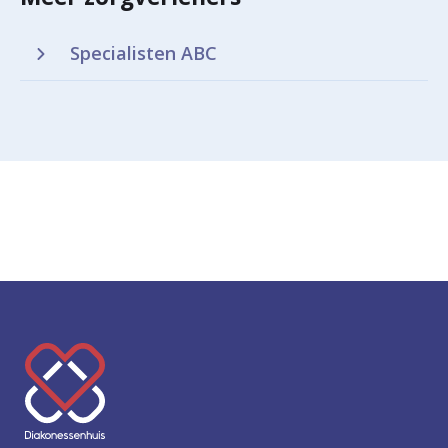
Specialisten ABC
K
e
e