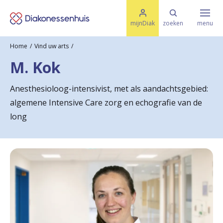
M
K
e
mijnDiak
zoeken
menu
n
e
u
Home
Vind uw arts
s
Specialismen & Afdelingen
e
M. Kok
l
u
r
i
Anesthesioloog-intensivist, met als aandachtsgebied:
t
t
Ziektes & Aandoeningen
algemene Intensive Care zorg en echografie van de
e
e
n
long
r
Uw bezoek
u
g
Spoed
n
a
Translate
a