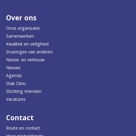
r
Over ons
t
e
Onze organisatie
Samenwerken
r
Kwaliteit en veiligheid
u
Ervaringen van anderen
Nieuw- en verbouw
g
Nieuws
n
Agenda
a
Diak Clinic
Stichting Vrienden
a
Vacatures
r
d
Contact
e
Route en contact
Voor zorgverleners